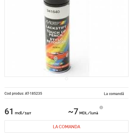
Cod produs: AT-185235
La comandă
61
~7
mdl/1шт
MDL/lună
LA COMANDA