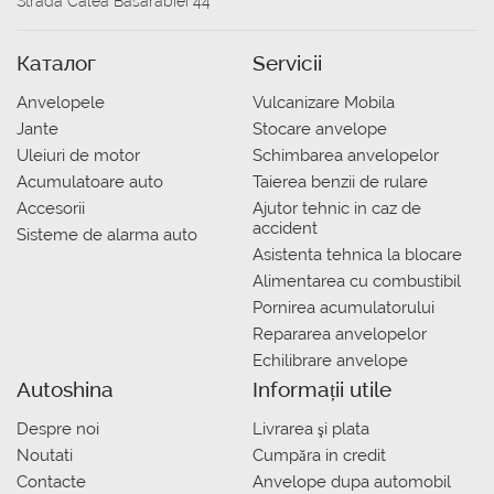
Strada Calea Basarabiei 44
Каталог
Servicii
Anvelopele
Vulcanizare Mobila
Jante
Stocare anvelope
Uleiuri de motor
Schimbarea anvelopelor
Acumulatoare auto
Taierea benzii de rulare
Accesorii
Ajutor tehnic in caz de
accident
Sisteme de alarma auto
Asistenta tehnica la blocare
Alimentarea cu combustibil
Pornirea acumulatorului
Repararea anvelopelor
Echilibrare anvelope
Autoshina
Informații utile
Despre noi
Livrarea şi plata
Noutati
Сumpăra in credit
Contacte
Anvelope dupa automobil