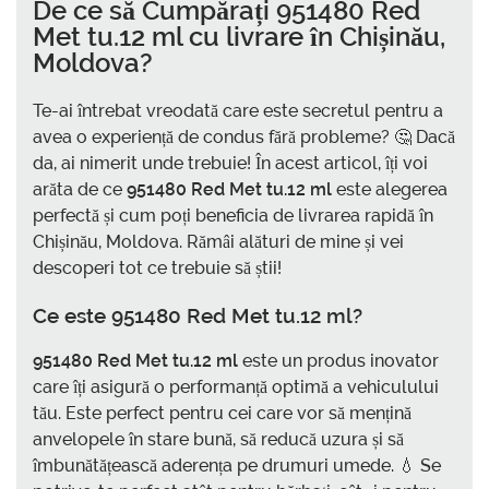
De ce să
Cumpărați 951480 Red
Met tu.12 ml cu livrare în Chișinău,
Moldova
?
Te-ai întrebat vreodată care este secretul pentru a
avea o experiență de condus fără probleme? 🤔 Dacă
da, ai nimerit unde trebuie! În acest articol, îți voi
arăta de ce
951480 Red Met tu.12 ml
este alegerea
perfectă și cum poți beneficia de livrarea rapidă în
Chișinău, Moldova. Rămâi alături de mine și vei
descoperi tot ce trebuie să știi!
Ce este 951480 Red Met tu.12 ml?
951480 Red Met tu.12 ml
este un produs inovator
care îți asigură o performanță optimă a vehiculului
tău. Este perfect pentru cei care vor să mențină
anvelopele în stare bună, să reducă uzura și să
îmbunătățească aderența pe drumuri umede. 💧 Se