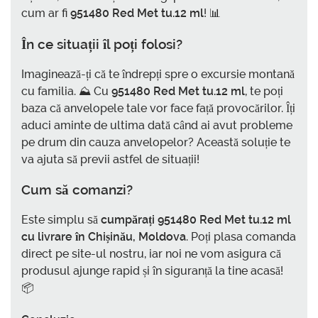
cum ar fi
951480 Red Met tu.12 ml
! 📊
În ce situații îl poți folosi?
Imaginează-ți că te îndrepți spre o excursie montană
cu familia. ⛰️ Cu
951480 Red Met tu.12 ml
, te poți
baza că anvelopele tale vor face față provocărilor. Îți
aduci aminte de ultima dată când ai avut probleme
pe drum din cauza anvelopelor? Această soluție te
va ajuta să previi astfel de situații!
Cum să comanzi?
Este simplu să
cumpărați 951480 Red Met tu.12 ml
cu livrare în Chișinău, Moldova
. Poți plasa comanda
direct pe site-ul nostru, iar noi ne vom asigura că
produsul ajunge rapid și în siguranță la tine acasă!
📦