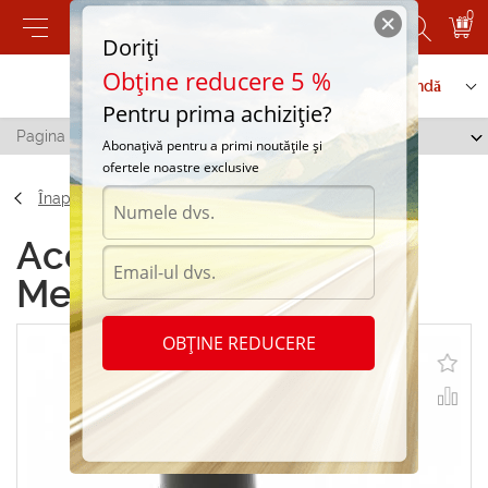
0
Doriți
Obține reducere 5 %
Contactați-ne
Serviciu de comandă
Pentru prima achiziție?
Pagina principală
/
951480 Red Met tu.12 ml
Abonațivă pentru a primi noutățile și
ofertele noastre exclusive
Înapoi
Accesorii 951480 Red
Met tu.12 ml
OBȚINE REDUCERE