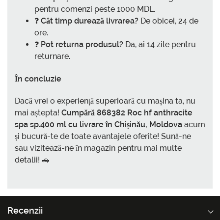
pentru comenzi peste 1000 MDL.
❓
Cât timp durează livrarea?
De obicei, 24 de
ore.
❓
Pot returna produsul?
Da, ai 14 zile pentru
returnare.
În concluzie
Dacă vrei o experiență superioară cu mașina ta, nu
mai aștepta!
Cumpără 868382 Roc hf anthracite
spa sp.400 ml cu livrare în Chișinău, Moldova
acum
și bucură-te de toate avantajele oferite! Sună-ne
sau vizitează-ne în magazin pentru mai multe
detalii! 🚗
Recenzii