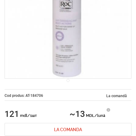
Cod produs: AT-184706
La comandă
121
~13
mdl/1шт
MDL/lună
LA COMANDA