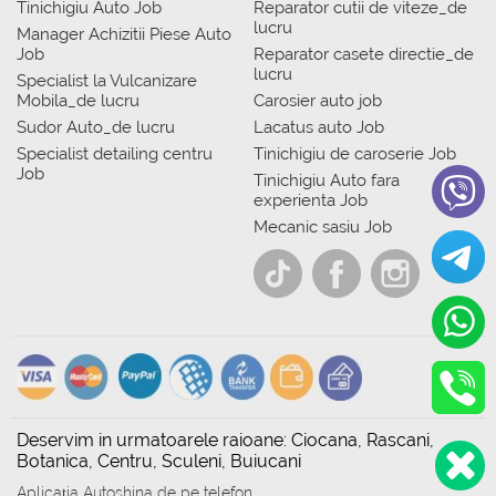
Tinichigiu Auto Job
Reparator cutii de viteze_de
lucru
Manager Achizitii Piese Auto
Job
Reparator casete directie_de
lucru
Specialist la Vulcanizare
Mobila_de lucru
Carosier auto job
Sudor Auto_de lucru
Lacatus auto Job
Specialist detailing centru
Tinichigiu de caroserie Job
Job
Tinichigiu Auto fara
experienta Job
Mecanic sasiu Job
Deservim in urmatoarele raioane: Ciocana, Rascani,
Botanica, Centru, Sculeni, Buiucani
Aplicația Autoshina de pe telefon