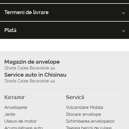
Termeni de livrare
Plată
Magazin de anvelope
Strada Calea Basarabiei 44
Service auto in Chisinau
Strada Calea Basarabiei 44
Каталог
Servicii
Anvelopele
Vulcanizare Mobila
Jante
Stocare anvelope
Uleiuri de motor
Schimbarea anvelopelor
Acumulatoare auto
Taierea benzii de rulare