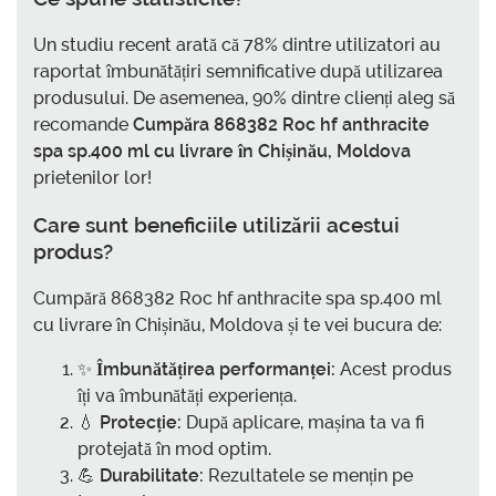
Un studiu recent arată că 78% dintre utilizatori au
raportat îmbunătățiri semnificative după utilizarea
produsului. De asemenea, 90% dintre clienți aleg să
recomande
Cumpăra 868382 Roc hf anthracite
spa sp.400 ml cu livrare în Chișinău, Moldova
prietenilor lor!
Care sunt beneficiile utilizării acestui
produs?
Cumpără 868382 Roc hf anthracite spa sp.400 ml
cu livrare în Chișinău, Moldova și te vei bucura de:
✨
Îmbunătățirea performanței:
Acest produs
îți va îmbunătăți experiența.
💧
Protecție:
După aplicare, mașina ta va fi
protejată în mod optim.
💪
Durabilitate:
Rezultatele se mențin pe