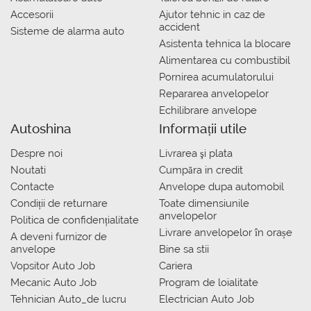
Accesorii
Ajutor tehnic in caz de
accident
Sisteme de alarma auto
Asistenta tehnica la blocare
Alimentarea cu combustibil
Pornirea acumulatorului
Repararea anvelopelor
Echilibrare anvelope
Autoshina
Informații utile
Despre noi
Livrarea şi plata
Noutati
Сumpăra in credit
Contacte
Anvelope dupa automobil
Condiții de returnare
Toate dimensiunile
anvelopelor
Politica de confidențialitate
Livrare anvelopelor în orașe
A deveni furnizor de
anvelope
Bine sa stii
Vopsitor Auto Job
Cariera
Mecanic Auto Job
Program de loialitate
Tehnician Auto_de lucru
Electrician Auto Job