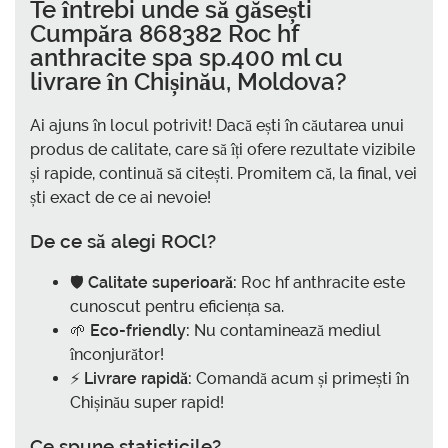
Te întrebi unde să găsești
Cumpăra 868382 Roc hf
anthracite spa sp.400 ml cu
livrare în Chișinău, Moldova
?
Ai ajuns în locul potrivit! Dacă ești în căutarea unui
produs de calitate, care să îți ofere rezultate vizibile
și rapide, continuă să citești. Promitem că, la final, vei
ști exact de ce ai nevoie!
De ce să alegi ROCl?
🛡️
Calitate superioară:
Roc hf anthracite este
cunoscut pentru eficiența sa.
🌱
Eco-friendly:
Nu contaminează mediul
înconjurător!
⚡
Livrare rapidă:
Comandă acum și primești în
Chișinău super rapid!
Ce spune statisticile?