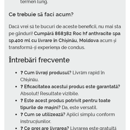
termen lung.
Ce trebuie să faci acum?
Dacă vrei să te bucuri de aceste beneficii, nu mai sta
pe gânduri!
Cumpără 868382 Roc hf anthracite spa
sp.400 ml cu livrare în Chișinău, Moldova
acum și
transformă-ți experiența de condus.
Întrebări frecvente
❓
Cum livrați produsul?
Livrăm rapid în
Chișinău.
❓
Eficacitatea acestui produs este garantată?
Absolut! Resultate vizibile.
❓
Este acest produs potrivit pentru toate
tipurile de mașini?
Da, este versatil.
❓
Cum se utilizează?
Aplici simplu conform
instrucțiunilor.
❓
Ce preț are livrarea?
Livrarea este gratuită