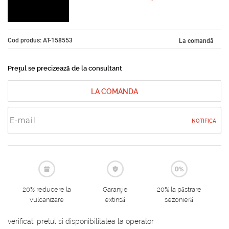
Cod produs: AT-158553
La comandă
Prețul se precizează de la consultant
LA COMANDA
NOTIFICA
20% reducere la
Garanție
20% la păstrare
vulcanizare
extinsă
sezonieră
verificati pretul si disponibilitatea la operator