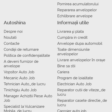
Pornirea acumulatorului
Repararea anvelopelor
Echilibrare anvelope
Autoshina
Informații utile
Despre noi
Livrarea şi plata
Noutati
Сumpăra in credit
Contacte
Anvelope dupa automobil
Condiții de returnare
Toate dimensiunile
anvelopelor
Politica de confidențialitate
Livrare anvelopelor în orașe
A deveni furnizor de
anvelope
Bine sa stii
Vopsitor Auto Job
Cariera
Mecanic Auto Job
Program de loialitate
Tehnician Auto_de lucru
Electrician Auto Job
Tinichigiu Auto Job
Reparator cutii de viteze_de
lucru
Manager Achizitii Piese Auto
Job
Reparator casete directie_de
lucru
Specialist la Vulcanizare
Mobila_de lucru
Carosier auto job