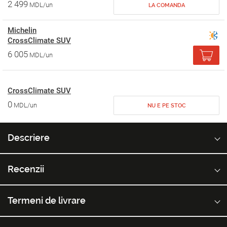
2 499
MDL/un
LA COMANDA
Michelin
CrossClimate SUV
6 005
MDL/un
CrossClimate SUV
0
MDL/un
NU E PE STOC
Descriere
Recenzii
Termeni de livrare