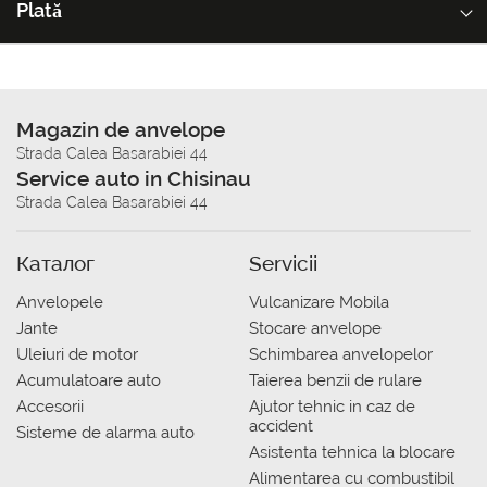
Plată
Magazin de anvelope
Strada Calea Basarabiei 44
Service auto in Chisinau
Strada Calea Basarabiei 44
Каталог
Servicii
Anvelopele
Vulcanizare Mobila
Jante
Stocare anvelope
Uleiuri de motor
Schimbarea anvelopelor
Acumulatoare auto
Taierea benzii de rulare
Accesorii
Ajutor tehnic in caz de
accident
Sisteme de alarma auto
Asistenta tehnica la blocare
Alimentarea cu combustibil