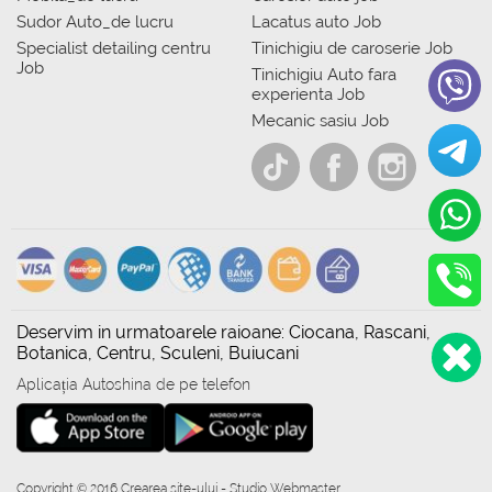
Sudor Auto_de lucru
Lacatus auto Job
Specialist detailing centru
Tinichigiu de caroserie Job
Job
Tinichigiu Auto fara
experienta Job
Mecanic sasiu Job
Deservim in urmatoarele raioane: Ciocana, Rascani,
Botanica, Centru, Sculeni, Buiucani
Aplicația Autoshina de pe telefon
Copyright © 2016 Crearea site-ului - Studio Webmaster