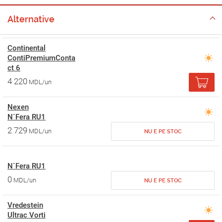
Alternative
Continental
ContiPremiumConta
ct 6
4 220
MDL/un
Nexen
N`Fera RU1
2 729
MDL/un
NU E PE STOC
N`Fera RU1
0
MDL/un
NU E PE STOC
Vredestein
Ultrac Vorti