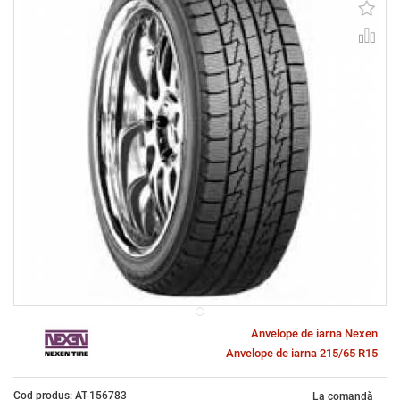
Anvelope de iarna Nexen
Anvelope de iarna 215/65 R15
Cod produs: AT-156783
La comandă