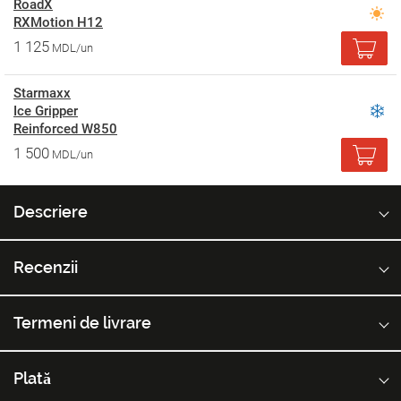
RoadX
RXMotion H12
1 125
MDL/un
Starmaxx
Ice Gripper
Reinforced W850
1 500
MDL/un
Descriere
Recenzii
Termeni de livrare
Plată