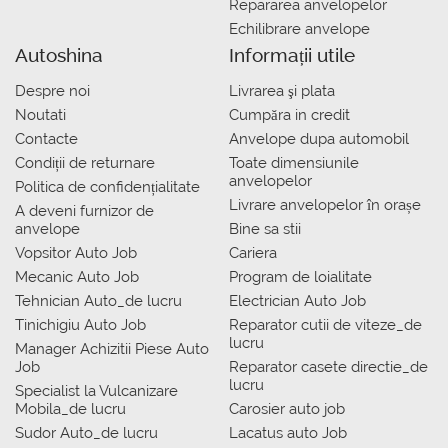
Repararea anvelopelor
Echilibrare anvelope
Autoshina
Informații utile
Despre noi
Livrarea şi plata
Noutati
Сumpăra in credit
Contacte
Anvelope dupa automobil
Condiții de returnare
Toate dimensiunile
anvelopelor
Politica de confidențialitate
Livrare anvelopelor în orașe
A deveni furnizor de
anvelope
Bine sa stii
Vopsitor Auto Job
Cariera
Mecanic Auto Job
Program de loialitate
Tehnician Auto_de lucru
Electrician Auto Job
Tinichigiu Auto Job
Reparator cutii de viteze_de
lucru
Manager Achizitii Piese Auto
Job
Reparator casete directie_de
lucru
Specialist la Vulcanizare
Mobila_de lucru
Carosier auto job
Sudor Auto_de lucru
Lacatus auto Job