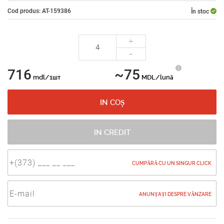
Cod produs: AT-159386
În stoc
+
-
716
~75
mdl/1шт
MDL/lună
IN COȘ
IN CREDIT
CUMPĂRĂ CU UN SINGUR CLICK
ANUNȚAȚI DESPRE VÂNZARE