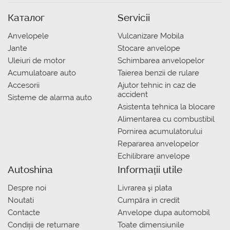
Каталог
Servicii
Anvelopele
Vulcanizare Mobila
Jante
Stocare anvelope
Uleiuri de motor
Schimbarea anvelopelor
Acumulatoare auto
Taierea benzii de rulare
Accesorii
Ajutor tehnic in caz de
accident
Sisteme de alarma auto
Asistenta tehnica la blocare
Alimentarea cu combustibil
Pornirea acumulatorului
Repararea anvelopelor
Echilibrare anvelope
Autoshina
Informații utile
Despre noi
Livrarea şi plata
Noutati
Сumpăra in credit
Contacte
Anvelope dupa automobil
Condiții de returnare
Toate dimensiunile