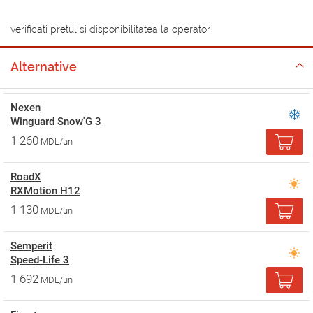
verificati pretul si disponibilitatea la operator
Alternative
Nexen
Winguard Snow'G 3
1 260
MDL/un
RoadX
RXMotion H12
1 130
MDL/un
Semperit
Speed-Life 3
1 692
MDL/un