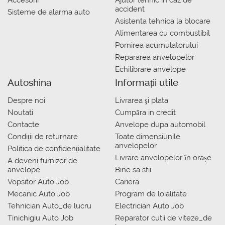
Accesorii
Ajutor tehnic in caz de
accident
Sisteme de alarma auto
Asistenta tehnica la blocare
Alimentarea cu combustibil
Pornirea acumulatorului
Repararea anvelopelor
Echilibrare anvelope
Autoshina
Informații utile
Despre noi
Livrarea şi plata
Noutati
Сumpăra in credit
Contacte
Anvelope dupa automobil
Condiții de returnare
Toate dimensiunile
anvelopelor
Politica de confidențialitate
Livrare anvelopelor în orașe
A deveni furnizor de
anvelope
Bine sa stii
Vopsitor Auto Job
Cariera
Mecanic Auto Job
Program de loialitate
Tehnician Auto_de lucru
Electrician Auto Job
Tinichigiu Auto Job
Reparator cutii de viteze_de