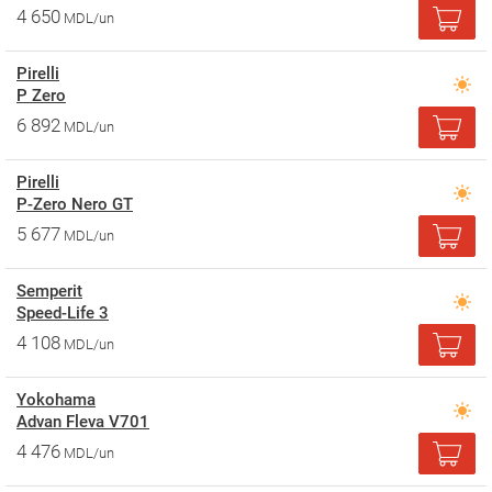
4 650
MDL/un
Pirelli
P Zero
6 892
MDL/un
Pirelli
P-Zero Nero GT
5 677
MDL/un
Semperit
Speed-Life 3
4 108
MDL/un
Yokohama
Advan Fleva V701
4 476
MDL/un