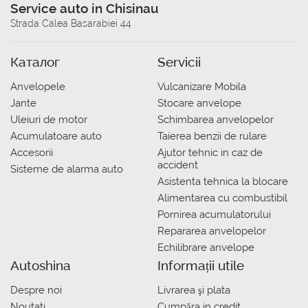
Service auto in Chisinau
Strada Calea Basarabiei 44
Каталог
Servicii
Anvelopele
Vulcanizare Mobila
Jante
Stocare anvelope
Uleiuri de motor
Schimbarea anvelopelor
Acumulatoare auto
Taierea benzii de rulare
Accesorii
Ajutor tehnic in caz de
accident
Sisteme de alarma auto
Asistenta tehnica la blocare
Alimentarea cu combustibil
Pornirea acumulatorului
Repararea anvelopelor
Echilibrare anvelope
Autoshina
Informații utile
Despre noi
Livrarea şi plata
Noutati
Сumpăra in credit