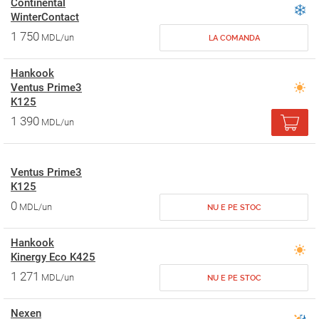
Continental
WinterContact
1 750
MDL/un
LA COMANDA
Hankook
Ventus Prime3
K125
1 390
MDL/un
Ventus Prime3
K125
0
MDL/un
NU E PE STOC
Hankook
Kinergy Eco K425
1 271
MDL/un
NU E PE STOC
Nexen