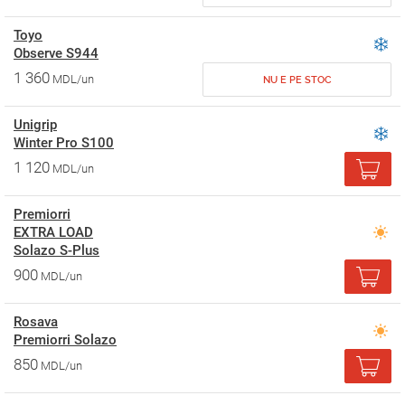
Toyo
Observe S944
1 360
MDL/un
NU E PE STOC
Unigrip
Winter Pro S100
1 120
MDL/un
Premiorri
EXTRA LOAD
Solazo S-Plus
900
MDL/un
Rosava
Premiorri Solazo
850
MDL/un