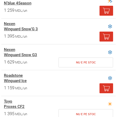
N'blue 4Season
1 259
MDL/un
Nexen
Winguard Snow'G 3
1 395
MDL/un
Nexen
Winguard Snow G3
1 629
MDL/un
NU E PE STOC
Roadstone
Winguard Ice
1 159
MDL/un
Toyo
Proxes CF2
1 395
MDL/un
NU E PE STOC