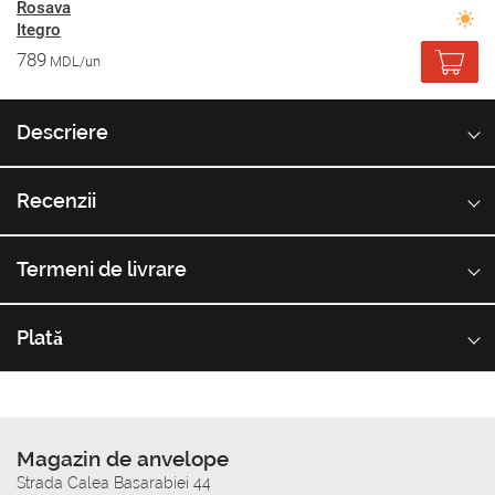
Rosava
Itegro
789
MDL/un
Descriere
Recenzii
Termeni de livrare
Plată
Magazin de anvelope
Strada Calea Basarabiei 44