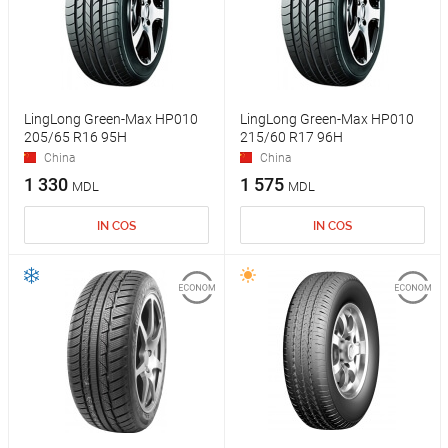
LingLong Green-Max HP010
LingLong Green-Max HP010
205/65 R16 95H
215/60 R17 96H
China
China
1 330
1 575
MDL
MDL
IN COS
IN COS