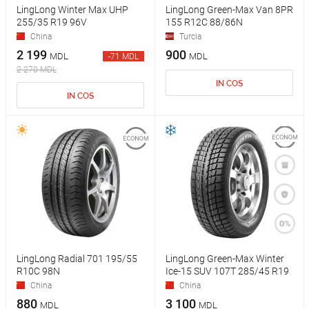
LingLong Winter Max UHP
LingLong Green-Max Van 8PR
255/35 R19 96V
155 R12C 88/86N
China
Turcia
2 199
900
MDL
MDL
-71 MDL
2 270 MDL
IN COS
IN COS
LingLong Radial 701 195/55
LingLong Green-Max Winter
R10C 98N
Ice-15 SUV 107T 285/45 R19
China
China
880
3 100
MDL
MDL