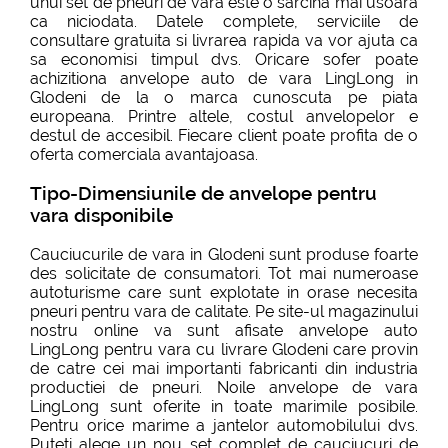
unui set de pneuri de vara este o sarcina mai usoara
ca niciodata. Datele complete, serviciile de
consultare gratuita si livrarea rapida va vor ajuta ca
sa economisi timpul dvs. Oricare sofer poate
achizitiona anvelope auto de vara LingLong in
Glodeni de la o marca cunoscuta pe piata
europeana. Printre altele, costul anvelopelor e
destul de accesibil. Fiecare client poate profita de o
oferta comerciala avantajoasa.
Tipo-Dimensiunile de anvelope pentru
vara disponibile
Cauciucurile de vara in Glodeni sunt produse foarte
des solicitate de consumatori. Tot mai numeroase
autoturisme care sunt explotate in orase necesita
pneuri pentru vara de calitate. Pe site-ul magazinului
nostru online va sunt afisate anvelope auto
LingLong pentru vara cu livrare Glodeni care provin
de catre cei mai importanti fabricanti din industria
productiei de pneuri. Noile anvelope de vara
LingLong sunt oferite in toate marimile posibile.
Pentru orice marime a jantelor automobilului dvs.
Puteti alege un nou set complet de cauciucuri de