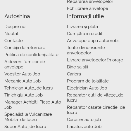
Repararea anvelopelor
Echilibrare anvelope
Autoshina
Informații utile
Despre noi
Livrarea şi plata
Noutati
Сumpăra in credit
Contacte
Anvelope dupa automobil
Condiții de returnare
Toate dimensiunile
anvelopelor
Politica de confidențialitate
Livrare anvelopelor în orașe
A deveni furnizor de
anvelope
Bine sa stii
Vopsitor Auto Job
Cariera
Mecanic Auto Job
Program de loialitate
Tehnician Auto_de lucru
Electrician Auto Job
Tinichigiu Auto Job
Reparator cutii de viteze_de
lucru
Manager Achizitii Piese Auto
Job
Reparator casete directie_de
lucru
Specialist la Vulcanizare
Mobila_de lucru
Carosier auto job
Sudor Auto_de lucru
Lacatus auto Job