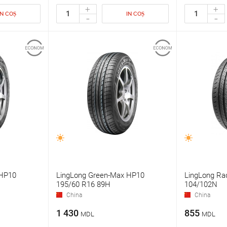
+
+
IN COȘ
IN COȘ
-
-
 HP10
LingLong Green-Max HP10
LingLong Ra
195/60 R16 89H
104/102N
China
China
1 430
855
MDL
MDL