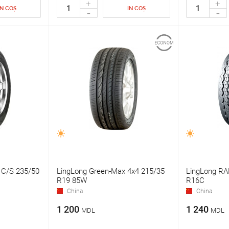
+
+
IN COȘ
IN COȘ
-
-
 C/S 235/50
LingLong Green-Max 4x4 215/35
LingLong RA
R19 85W
R16C
China
China
1 200
1 240
MDL
MDL