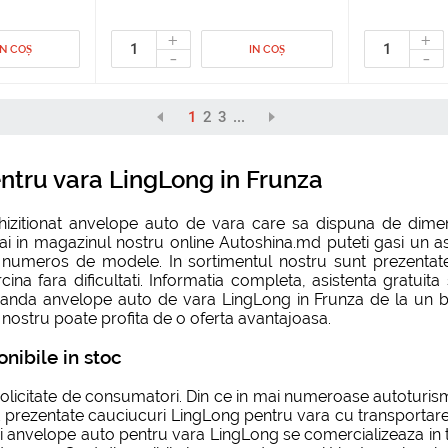
+
+
IN COȘ
IN COȘ
-
-
1
2
3
...
ntru vara LingLong in Frunza
chizitionat anvelope auto de vara care sa dispuna de dimen
umai in magazinul nostru online Autoshina.md puteti gasi un 
e numeros de modele. In sortimentul nostru sunt prezenta
a fara dificultati. Informatia completa, asistenta gratuita si
anda anvelope auto de vara LingLong in Frunza de la un bra
ui nostru poate profita de o oferta avantajoasa.
nibile in stoc
solicitate de consumatori. Din ce in mai numeroase autoturi
 prezentate cauciucuri LingLong pentru vara cu transportare 
 noi anvelope auto pentru vara LingLong se comercializeaza in 