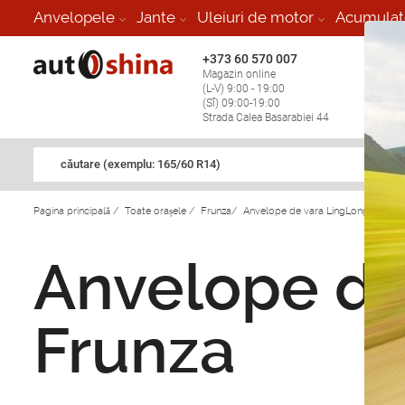
Anvelopele
Jante
Uleiuri de motor
Acumulat
+373 60 570 007
+373 
Magazin online
Vulcan
(L-V) 9:00 - 19:00
stop în
(Sî) 09:00-19:00
Strada Calea Basarabiei 44
căutare (exemplu: 165/60 R14)
Pagina principală
/
Toate orașele
/
Frunza
/
Anvelope de vara LingLong in Frun
Anvelope de
Frunza