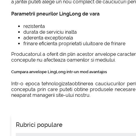
a jantei puteti alege un nou complect de cauciucuri pent
Parametrii pneurilor LingLong de vara
rezistenta
durata de serviciu inalta
aderenta exceptionala
frinare eficienta proprietati uluitoare de frinare
Producatorul a oferit din plin acestor anvelope caracter
concepute nu afecteaza oamenilor si mediului.
Cumpara anvelope LingLong intr-un mod avantajos
Intr-o epoca tehnologizataobtinerea cauciucurilor pentr
conceputa prin care puteti obtine produsele necesare d
neaparat managerii site-ului nostru.
Rubrici populare