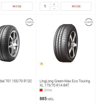
+
IN COȘ
IN COȘ
-
dial 701 155/70 R12C
LingLong Green-Max Eco Touring
XL 175/70 R14 84T
China
885
MDL