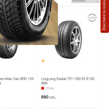
Înscriere la vulcanizare
een-Max Van 8PR 155
LingLong Radial 701 195/55 R10C
N
98N
China
880
MDL