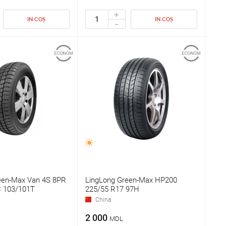
+
IN COȘ
IN COȘ
-
een-Max Van 4S 8PR
LingLong Green-Max HP200
 103/101T
225/55 R17 97H
China
2 000
MDL