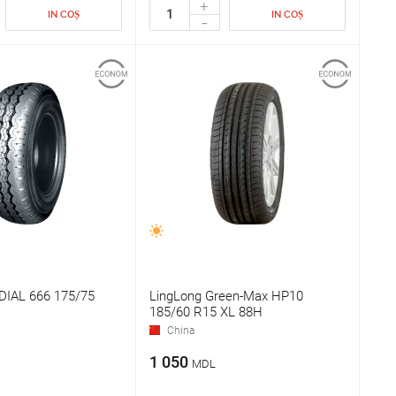
+
IN COȘ
IN COȘ
-
DIAL 666 175/75
LingLong Green-Max HP10
185/60 R15 XL 88H
China
1 050
MDL