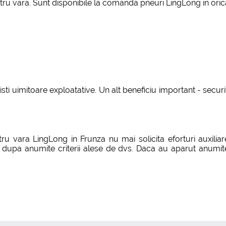
ru vara. Sunt disponibile la comanda pneuri LingLong in orica
isti uimitoare exploatative. Un alt beneficiu important - secu
u vara LingLong in Frunza nu mai solicita eforturi auxiliare
upa anumite criterii alese de dvs. Daca au aparut anumite i