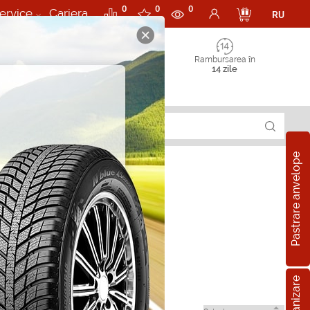
0
0
0
ervice
Cariera
RU
Rambursarea în
14 zile
Pastrare anvelope
g in