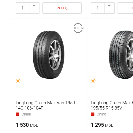
+
+
IN COȘ
-
-
LingLong Green-Max Van 195R
LingLong Green-Max
14C 106/104P
195/55 R15 85V
China
China
1 530
1 295
MDL
MDL