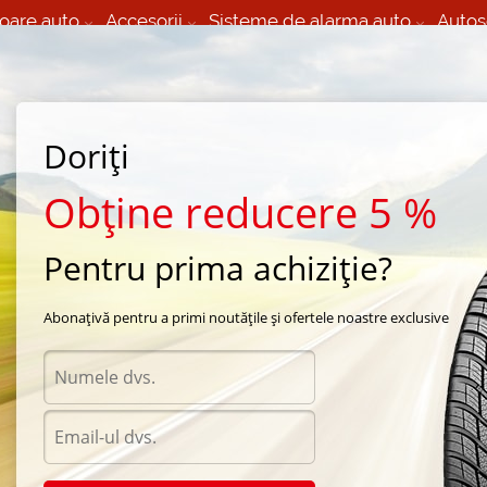
oare auto
Accesorii
Sisteme de alarma auto
Autos
60 066 000
+373 60 608 000
izare Mobila 24/7 non
Service auto in Chisinau
 toate regiunile
(L-V) 9:00 - 19:00
(Sî) 09:00-19:00
Strada Calea Basarabiei 44
Doriți
Obține reducere 5 %
Pentru prima achiziție?
za
/
 vara LingLon
Abonațivă pentru a primi noutățile și ofertele noastre exclusive