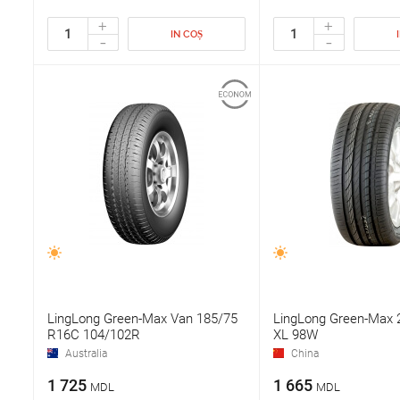
+
+
IN COȘ
-
-
LingLong Green-Max Van 185/75
LingLong Green-Max 
R16C 104/102R
XL 98W
Australia
China
1 725
1 665
MDL
MDL