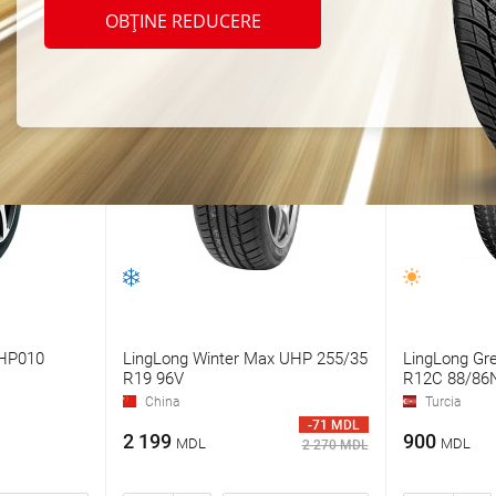
OBȚINE REDUCERE
 HP010
LingLong Winter Max UHP 255/35
LingLong Gr
R19 96V
R12C 88/86
China
Turcia
-71 MDL
2 199
900
MDL
MDL
2 270 MDL