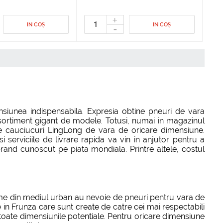
+
IN COȘ
IN COȘ
-
siunea indispensabila. Expresia obtine pneuri de vara
asortiment gigant de modele. Totusi, numai in magazinul
te cauciucuri LingLong de vara de oricare dimensiune.
 serviciile de livrare rapida va vin in anjutor pentru a
nd cunoscut pe piata mondiala. Printre altele, costul
sme din mediul urban au nevoie de pneuri pentru vara de
in Frunza care sunt create de catre cei mai respectabili
toate dimensiunile potentiale. Pentru oricare dimensiune