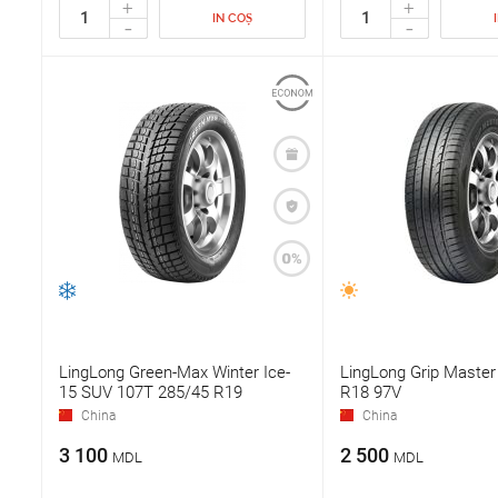
+
+
IN COȘ
-
-
LingLong Green-Max Winter Ice-
LingLong Grip Master
15 SUV 107T 285/45 R19
R18 97V
China
China
3 100
2 500
MDL
MDL