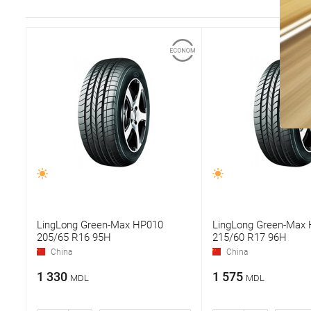
LingLong Green-Max HP010
LingLong Green-Max
205/65 R16 95H
215/60 R17 96H
China
China
1 330
1 575
MDL
MDL