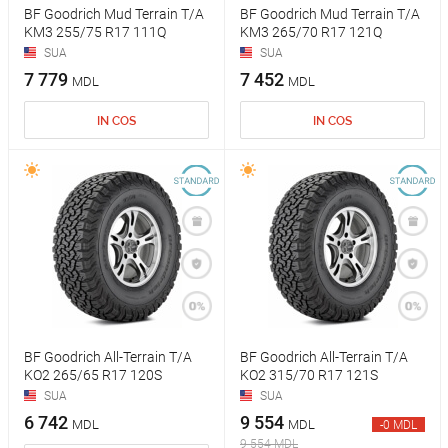
BF Goodrich Mud Terrain T/A
BF Goodrich Mud Terrain T/A
KM3 255/75 R17 111Q
KM3 265/70 R17 121Q
SUA
SUA
7 779
7 452
MDL
MDL
IN COS
IN COS
BF Goodrich All-Terrain T/A
BF Goodrich All-Terrain T/A
KO2 265/65 R17 120S
KO2 315/70 R17 121S
SUA
SUA
6 742
9 554
MDL
MDL
-0 MDL
9 554 MDL