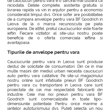
de cauciucuri pentru vara e o sarcina mai usoara ca
niciodata. Datele complete, asistenta gratuita si
livrarea rapida va vin in anjutor pentru a economisi
considerabil timpul dvs. Orice sofer are posibilitatea
de a cumpara anvelope pentru vara BF Goodrich in
Leova de la o marca recunoscuta pe piata
europeana. De altfel, pretul cauciucurilor este foarte
ieftin. Fiecare vizitator al site-ului nostru poate
beneficia de o oferta comerciala ieftina si
avantajoasa.
Tipurile de anvelope pentru vara
Cauciucurile pentru vara in Leova sunt produse
destul de solicitate de consumatori. Din ce in mai
multe masini din mediul urban necesita cauciucuri
auto pentru vara calitative. Pe site-ul magazinului
nostru online sunt infatisate pneuri BF Goodrich
pentru vara cu transportare in Leova care sunt
proiectate de cei mai respectabili fabricanti din
industrie. Cele mai noi pneuri pentru vara BF
Goodrich sunt comercializate in toate tipo-
dimensiunile potentiale. Pentru orice marime a
jantelor autoturismului dvs. Puteti selecta un nou