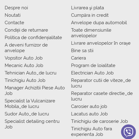
Despre noi
Livrarea şi plata
Noutati
Сumpăra in credit
Contacte
Anvelope dupa automobil
Condiții de returnare
Toate dimensiunile
anvelopelor
Politica de confidențialitate
Livrare anvelopelor în orașe
A deveni furnizor de
anvelope
Bine sa stii
Vopsitor Auto Job
Cariera
Mecanic Auto Job
Program de loialitate
Tehnician Auto_de lucru
Electrician Auto Job
Tinichigiu Auto Job
Reparator cutii de viteze_de
lucru
Manager Achizitii Piese Auto
Job
Reparator casete directie_de
lucru
Specialist la Vulcanizare
Mobila_de lucru
Carosier auto job
Sudor Auto_de lucru
Lacatus auto Job
Specialist detailing centru
Tinichigiu de caroserie Job
Job
Tinichigiu Auto fara
experienta Job