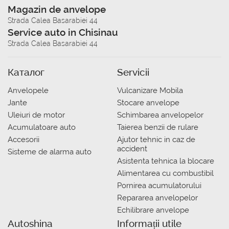
Magazin de anvelope
Strada Calea Basarabiei 44
Service auto in Chisinau
Strada Calea Basarabiei 44
Каталог
Servicii
Anvelopele
Vulcanizare Mobila
Jante
Stocare anvelope
Uleiuri de motor
Schimbarea anvelopelor
Acumulatoare auto
Taierea benzii de rulare
Accesorii
Ajutor tehnic in caz de
accident
Sisteme de alarma auto
Asistenta tehnica la blocare
Alimentarea cu combustibil
Pornirea acumulatorului
Repararea anvelopelor
Echilibrare anvelope
Autoshina
Informații utile