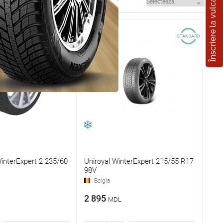
Înscriere la vulcanizare
nterExpert 2 235/60
Uniroyal WinterExpert 215/55 R17
98V
Belgia
2 895
MDL