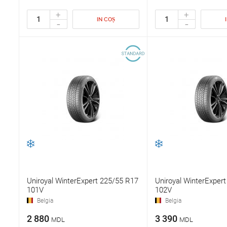
+
+
IN COȘ
-
-
Uniroyal WinterExpert 225/55 R17
Uniroyal WinterExper
101V
102V
Belgia
Belgia
2 880
3 390
MDL
MDL