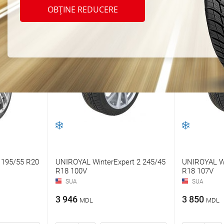
OBȚINE REDUCERE
t 195/55 R20
UNIROYAL WinterExpert 2 245/45
UNIROYAL Wi
R18 100V
R18 107V
SUA
SUA
3 946
3 850
MDL
MDL