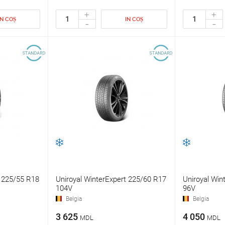
+
+
IN COȘ
IN COȘ
-
-
t 225/55 R18
Uniroyal WinterExpert 225/60 R17
Uniroyal Win
104V
96V
Belgia
Belgia
3 625
4 050
MDL
MDL