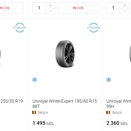
+
+
IN COȘ
IN COȘ
-
-
t 255/35 R19
Uniroyal WinterExpert 195/60 R15
Uniroyal Win
88T
99H
Belgia
Belgia
1 495
2 360
MDL
MDL