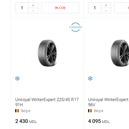
+
+
IN COȘ
-
-
Uniroyal WinterExpert 225/45 R17
Uniroyal WinterExper
91H
96V
Belgia
Belgia
2 430
4 095
MDL
MDL