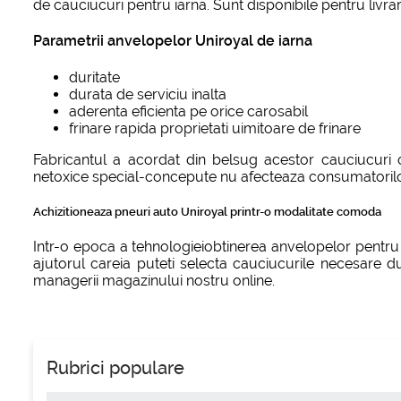
de cauciucuri pentru iarna. Sunt disponibile pentru livra
Parametrii anvelopelor Uniroyal de iarna
duritate
durata de serviciu inalta
aderenta eficienta pe orice carosabil
frinare rapida proprietati uimitoare de frinare
Fabricantul a acordat din belsug acestor cauciucuri c
netoxice special-concepute nu afecteaza consumatorilor
Achizitioneaza pneuri auto Uniroyal printr-o modalitate comoda
Intr-o epoca a tehnologieiobtinerea anvelopelor pentru i
ajutorul careia puteti selecta cauciucurile necesare du
managerii magazinului nostru online.
Rubrici populare