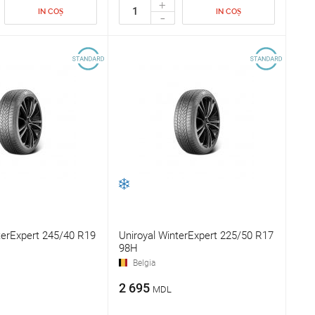
+
IN COȘ
IN COȘ
-
terExpert 245/40 R19
Uniroyal WinterExpert 225/50 R17
98H
Belgia
2 695
MDL