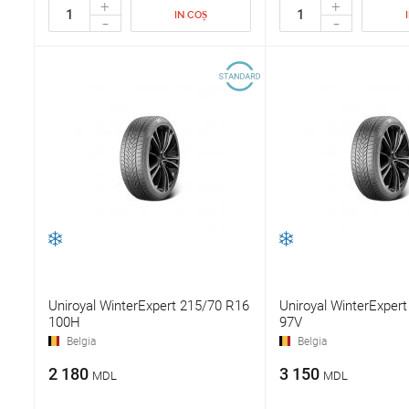
+
+
IN COȘ
-
-
Uniroyal WinterExpert 215/70 R16
Uniroyal WinterExper
100H
97V
Belgia
Belgia
2 180
3 150
MDL
MDL