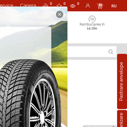
0
0
0
ervice
Cariera
RU
Rambursarea în
14 zile
Pastrare anvelope
l in