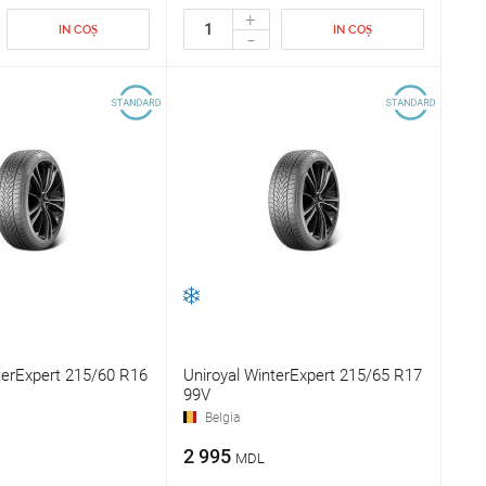
+
IN COȘ
IN COȘ
-
terExpert 215/60 R16
Uniroyal WinterExpert 215/65 R17
99V
Belgia
2 995
MDL