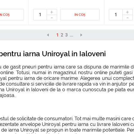
+
+
IN COȘ
IN COȘ
-
-
1
2
3
...
entru iarna Uniroyal in Ialoveni
de gasit pneuri pentru iarna care sa dispuna de marimile de
 online. Totusi, numai in magazinul nostru online puteti ga
oyal pentru iarna de oricare marime. Alegerea unui complect
te de consultare si serviciile de livrare rapida va vin in anjuto
rna Uniroyal in Ialoveni de la o marca cunoscuta pe piata euro
tajoasa.
estul de solicitate de consumatori. Tot mai multe masini care 
ezentate anvelope Uniroyal pentru iarna cu livrare Ialoveni ca
o de iarna Uniroyal se propun in toate marimile potentiale. Pe