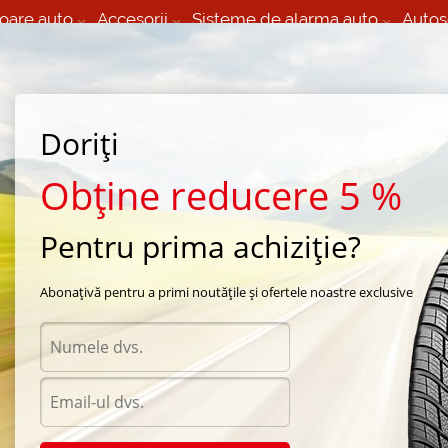
oare auto
Accesorii
Sisteme de alarma auto
Autos
60 066 000
+373 60 608 000
izare Mobila 24/7 non
Service auto in Chisinau
 toate regiunile
(L-V) 9:00 - 19:00
(Sî) 09:00-19:00
Strada Calea Basarabiei 44
Doriți
Obține reducere 5 %
Pentru prima achiziție?
veni
/
iarna Uniroya
Abonațivă pentru a primi noutățile și ofertele noastre exclusive