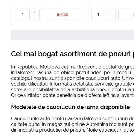
+
+
IN COȘ
-
-
Cel mai bogat asortiment de pneuri p
In Republica Moldova cel mai frecvent e destul de greu 
in"Ialoveni" rasuna de obicei pretutindeni pe in mediul
catalogul nostru sunt disponibile cauciucuri auto Unir
vechile dificultati. Informatia detaliata, serviciile gratui
sofer are posibilitatea de a achizitiona pneuri pentru ia
Orice vizitator poate beneficia de o oferta ieftina si avan
Modelele de cauciucuri de iarna disponibile
Cauciucurile auto pentru iarna in Ialoveni sunt bunuri d
calitate buna. In magazinul online Autoshina.md sunt pr
din industria productiei de pneuri. Noile cauciucuri aut