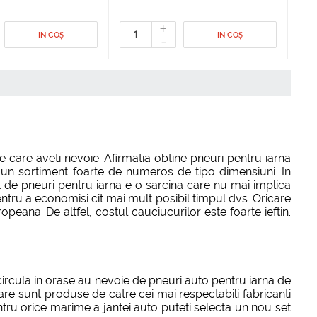
+
IN COȘ
IN COȘ
-
 care aveti nevoie. Afirmatia obtine pneuri pentru iarna
si un sortiment foarte de numeros de tipo dimensiuni. In
 de pneuri pentru iarna e o sarcina care nu mai implica
r pentru a economisi cit mai mult posibil timpul dvs. Oricare
peana. De altfel, costul cauciucurilor este foarte ieftin.
circula in orase au nevoie de pneuri auto pentru iarna de
re sunt produse de catre cei mai respectabili fabricanti
ntru orice marime a jantei auto puteti selecta un nou set