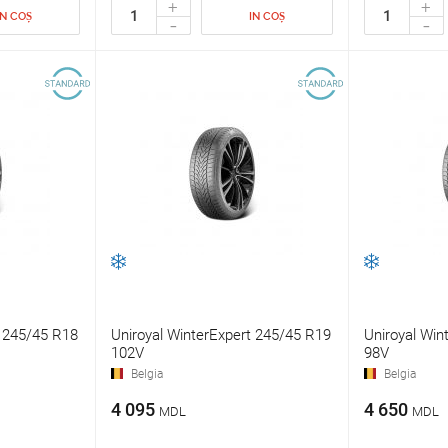
+
+
IN COȘ
IN COȘ
-
-
t 245/45 R18
Uniroyal WinterExpert 245/45 R19
Uniroyal Win
102V
98V
Belgia
Belgia
4 095
4 650
MDL
MDL