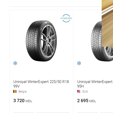
Uniroyal WinterExpert 225/50 R18
Uniroyal WinterExper
99V
95H
Belgia
SUA
3 720
2 695
MDL
MDL