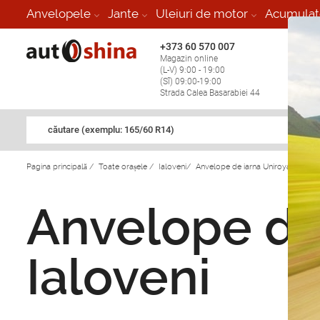
Anvelopele
Jante
Uleiuri de motor
Acumulat
+373 60 570 007
+373 
Magazin online
Vulcan
(L-V) 9:00 - 19:00
stop în
(Sî) 09:00-19:00
Strada Calea Basarabiei 44
căutare (exemplu: 165/60 R14)
Pagina principală
/
Toate orașele
/
Ialoveni
/
Anvelope de iarna Uniroyal in Ialo
Anvelope de 
Ialoveni