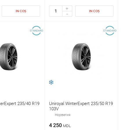
+
IN COȘ
IN COȘ
-
terExpert 235/40 R19
Uniroyal WinterExpert 235/50 R19
103V
Норвегия
4 250
MDL