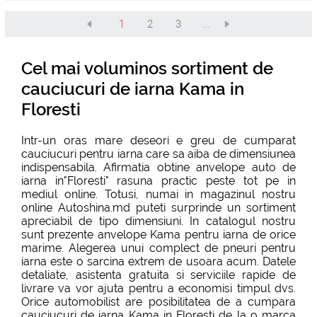
1
2
3
...
Cel mai voluminos sortiment de
cauciucuri de iarna Kama in
Floresti
Intr-un oras mare deseori e greu de cumparat
cauciucuri pentru iarna care sa aiba de dimensiunea
indispensabila. Afirmatia obtine anvelope auto de
iarna in"Floresti" rasuna practic peste tot pe in
mediul online. Totusi, numai in magazinul nostru
online Autoshina.md puteti surprinde un sortiment
apreciabil de tipo dimensiuni. In catalogul nostru
sunt prezente anvelope Kama pentru iarna de orice
marime. Alegerea unui complect de pneuri pentru
iarna este o sarcina extrem de usoara acum. Datele
detaliate, asistenta gratuita si serviciile rapide de
livrare va vor ajuta pentru a economisi timpul dvs.
Orice automobilist are posibilitatea de a cumpara
cauciucuri de iarna Kama in Floresti de la o marca