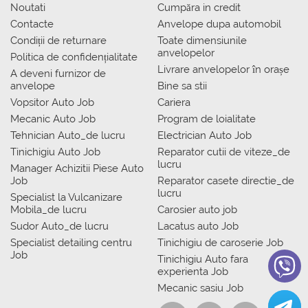
Noutati
Сumpăra in credit
Contacte
Anvelope dupa automobil
Condiții de returnare
Toate dimensiunile
anvelopelor
Politica de confidențialitate
Livrare anvelopelor în orașe
A deveni furnizor de
anvelope
Bine sa stii
Vopsitor Auto Job
Cariera
Mecanic Auto Job
Program de loialitate
Tehnician Auto_de lucru
Electrician Auto Job
Tinichigiu Auto Job
Reparator cutii de viteze_de
lucru
Manager Achizitii Piese Auto
Job
Reparator casete directie_de
lucru
Specialist la Vulcanizare
Mobila_de lucru
Carosier auto job
Sudor Auto_de lucru
Lacatus auto Job
Specialist detailing centru
Tinichigiu de caroserie Job
Job
Tinichigiu Auto fara
experienta Job
Mecanic sasiu Job