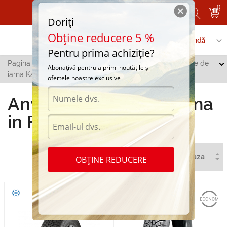
0
Doriți
Obține reducere 5 %
Contactați-ne
Serviciu de comandă
Pentru prima achiziție?
Pagina principală
/
Toate orașele
/
Floresti
/
Anvelope de
Abonațivă pentru a primi noutățile și
iarna Kama in Floresti
ofertele noastre exclusive
Anvelope de iarna Kama
in Floresti
OBȚINE REDUCERE