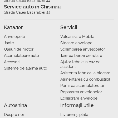
Strada Calea Basarabiei 44
Service auto in Chisinau
Strada Calea Basarabiei 44
Каталог
Servicii
Anvelopele
Vulcanizare Mobila
Jante
Stocare anvelope
Uleiuri de motor
Schimbarea anvelopelor
Acumulatoare auto
Taierea benzii de rulare
Accesorii
Ajutor tehnic in caz de
accident
Sisteme de alarma auto
Asistenta tehnica la blocare
Alimentarea cu combustibil
Pornirea acumulatorului
Repararea anvelopelor
Echilibrare anvelope
Autoshina
Informații utile
Despre noi
Livrarea şi plata