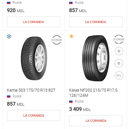
Rusia
Rusia
920
857
MDL
MDL
LA COMANDA
LA COMANDA
Kama 503 175/70 R13 82T
Кама NF202 215/75 R17,5
126/124M
Rusia
Rusia
857
MDL
3 409
MDL
LA COMANDA
LA COMANDA