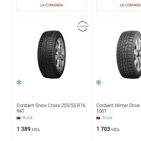
LA COMANDA
LA COMAND
Cordiant Snow Cross 205/55 R16
Cordiant Winter Driv
94T
100T
Rusia
Rusia
1 389
1 703
MDL
MDL