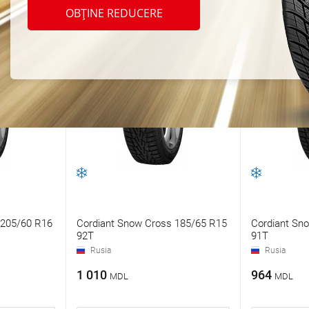
OBȚINE REDUCERE
 205/60 R16
Cordiant Snow Cross 185/65 R15
Cordiant Sn
92T
91T
Rusia
Rusia
1 010
964
MDL
MDL