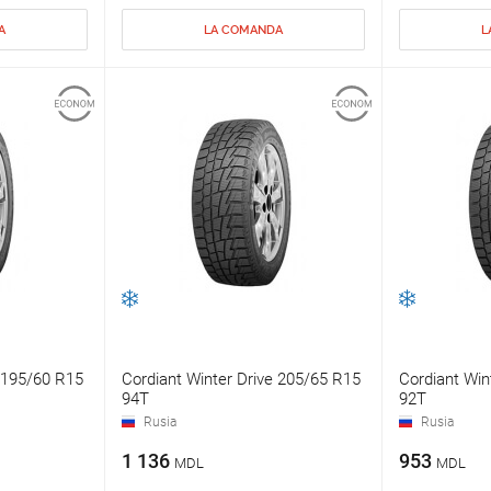
A
LA COMANDA
L
e 195/60 R15
Cordiant Winter Drive 205/65 R15
Cordiant Win
94T
92T
Rusia
Rusia
1 136
953
MDL
MDL