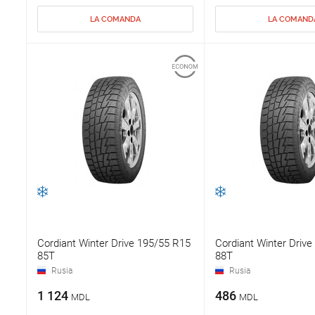
LA COMANDA
LA COMAND
Cordiant Winter Drive 195/55 R15
Cordiant Winter Driv
85T
88T
Rusia
Rusia
1 124
486
MDL
MDL