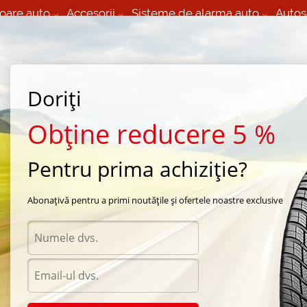
oare auto
Accesorii
Sisteme de alarma auto
Autos
60 066 000
+373 60 608 000
izare Mobila 24/7 non
Service auto in Chisinau
 toate regiunile
(L-V) 9:00 - 19:00
(Sî) 09:00-19:00
Strada Calea Basarabiei 44
Doriți
Obține reducere 5 %
Pentru prima achiziție?
ri
/
iarna Cordian
Abonațivă pentru a primi noutățile și ofertele noastre exclusive