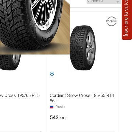
Înscriere la vulcanizare
ow Cross 195/65 R15
Cordiant Snow Cross 185/65 R14
86T
Rusia
543
MDL