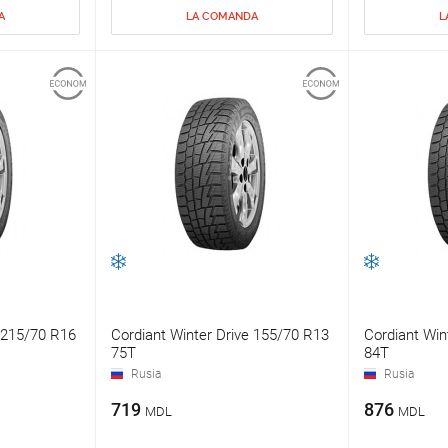
A
LA COMANDA
L
e 215/70 R16
Cordiant Winter Drive 155/70 R13
Cordiant Win
75T
84T
Rusia
Rusia
719
876
MDL
MDL