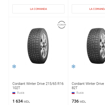
LA COMANDA
LA COMAND
Cordiant Winter Drive 215/65 R16
Cordiant Winter Driv
102T
82T
Rusia
Rusia
1 634
736
MDL
MDL