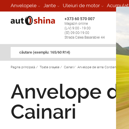
Anvelopele
Jante
Uleiuri de motor
Acumulat
+373 60 570 007
+373 
Magazin online
Vulcan
(L-V) 9:00 - 19:00
stop în
(Sî) 09:00-19:00
Strada Calea Basarabiei 44
căutare (exemplu: 165/60 R14)
Pagina principală
/
Toate orașele
/
Cainari
/
Anvelope de iarna Cordiant in Caina
Anvelope de 
Cainari