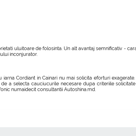
ietati uluitoare de folosinta. Un alt avantaj semnificativ - c
lui inconjurator.
arna Cordiant in Cainari nu mai solicita eforturi exagerate. 
de a selecta cauciucurile necesare dupa criteriile solicitate 
efonic numaidecit consultantii Autoshina.md.