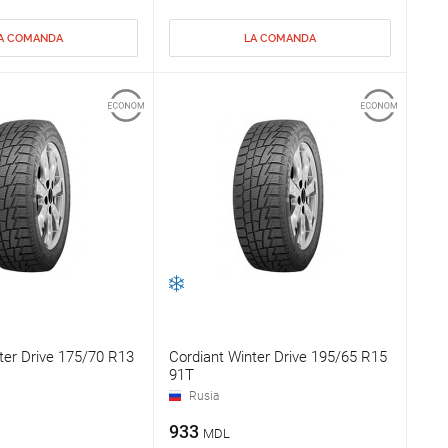
A COMANDA
LA COMANDA
ter Drive 175/70 R13
Cordiant Winter Drive 195/65 R15
91T
Rusia
933
MDL