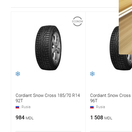
Cordiant Snow Cross 185/70 R14
Cordiant Snow Cross
92T
96T
Rusia
Rusia
984
1 508
MDL
MDL