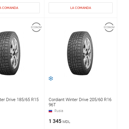
A COMANDA
LA COMANDA
ter Drive 185/65 R15
Cordiant Winter Drive 205/60 R16
96T
Rusia
1 345
MDL