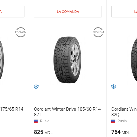
A
LA COMANDA
L
e 175/65 R14
Cordiant Winter Drive 185/60 R14
Cordiant Win
82T
82Q
Rusia
Rusia
825
764
MDL
MDL