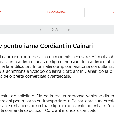
A
LA COMANDA
L
1
2
3
...
pentru iarna Cordiant in Cainari
nat cauciucuri auto de iarna cu marimile necesare. Afirmatia o
i gasi un asortiment urias de tipo dimensiuni. In asortimentul 
 fara dificultati. Informatia completa, asistenta consultantilor
e a achizitiona anvelope de iarna Cordiant in Cainari de la 
fita de o oferta comerciala avantajoasa.
estul de solicitate. Din ce in mai numeroase vehicule din m
diant pentru iarna cu transportare in Cainari care sunt create 
iant sunt accesibile in toate tipo-dimensiunile potentiale. Pe
 la comanda cauciucuri Cordiant in oricare cantitate.