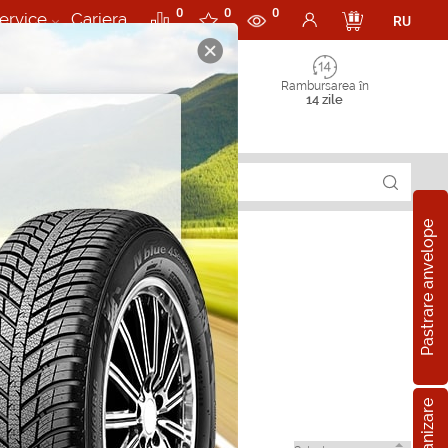
0
0
0
ervice
Cariera
RU
Rambursarea în
14 zile
Pastrare anvelope
t in