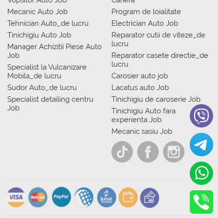
Vopsitor Auto Job
Cariera
Mecanic Auto Job
Program de loialitate
Tehnician Auto_de lucru
Electrician Auto Job
Tinichigiu Auto Job
Reparator cutii de viteze_de
lucru
Manager Achizitii Piese Auto
Job
Reparator casete directie_de
lucru
Specialist la Vulcanizare
Mobila_de lucru
Carosier auto job
Sudor Auto_de lucru
Lacatus auto Job
Specialist detailing centru
Tinichigiu de caroserie Job
Job
Tinichigiu Auto fara
experienta Job
Mecanic sasiu Job