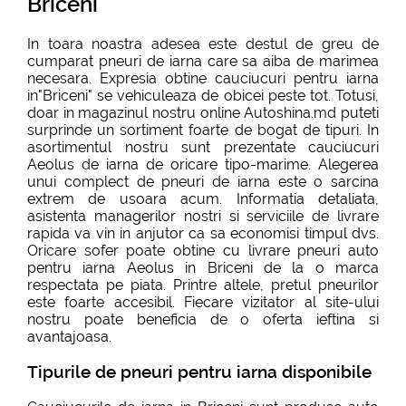
Briceni
In toara noastra adesea este destul de greu de
cumparat pneuri de iarna care sa aiba de marimea
necesara. Expresia obtine cauciucuri pentru iarna
in"Briceni" se vehiculeaza de obicei peste tot. Totusi,
doar in magazinul nostru online Autoshina.md puteti
surprinde un sortiment foarte de bogat de tipuri. In
asortimentul nostru sunt prezentate cauciucuri
Aeolus de iarna de oricare tipo-marime. Alegerea
unui complect de pneuri de iarna este o sarcina
extrem de usoara acum. Informatia detaliata,
asistenta managerilor nostri si serviciile de livrare
rapida va vin in anjutor ca sa economisi timpul dvs.
Oricare sofer poate obtine cu livrare pneuri auto
pentru iarna Aeolus in Briceni de la o marca
respectata pe piata. Printre altele, pretul pneurilor
este foarte accesibil. Fiecare vizitator al site-ului
nostru poate beneficia de o oferta ieftina si
avantajoasa.
Tipurile de pneuri pentru iarna disponibile