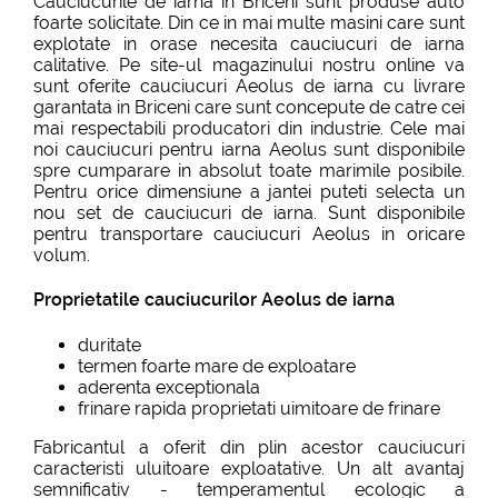
Cauciucurile de iarna in Briceni sunt produse auto
foarte solicitate. Din ce in mai multe masini care sunt
explotate in orase necesita cauciucuri de iarna
calitative. Pe site-ul magazinului nostru online va
sunt oferite cauciucuri Aeolus de iarna cu livrare
garantata in Briceni care sunt concepute de catre cei
mai respectabili producatori din industrie. Cele mai
noi cauciucuri pentru iarna Aeolus sunt disponibile
spre cumparare in absolut toate marimile posibile.
Pentru orice dimensiune a jantei puteti selecta un
nou set de cauciucuri de iarna. Sunt disponibile
pentru transportare cauciucuri Aeolus in oricare
volum.
Proprietatile cauciucurilor Aeolus de iarna
duritate
termen foarte mare de exploatare
aderenta exceptionala
frinare rapida proprietati uimitoare de frinare
Fabricantul a oferit din plin acestor cauciucuri
caracteristi uluitoare exploatative. Un alt avantaj
semnificativ - temperamentul ecologic a