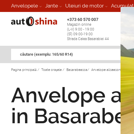
Anvelopele
Jante
Uleiuri de motor
Acumulat
+373 60 570 007
+373 
Magazin online
Vulcan
(L-V) 9:00 - 19:00
stop în
(Sî) 09:00-19:00
Strada Calea Basarabiei 44
căutare (exemplu: 165/60 R14)
Pagina principală
/
Toate orașele
/
Basarabeasca
/
Anvelope allseasons SilverS
Anvelope al
in Basarabe