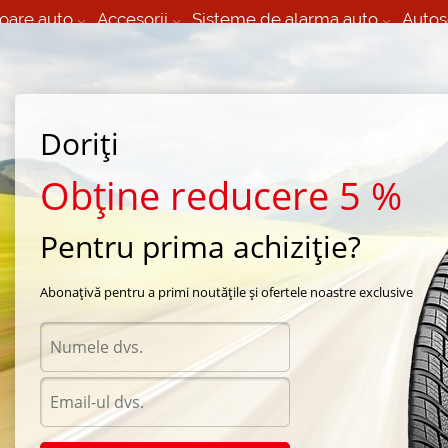
oare auto
Accesorii
Sisteme de alarma auto
Autos
60 066 000
+373 60 608 000
izare Mobila 24/7 non
Service auto in Chisinau
 toate regiunile
(L-V) 9:00 - 19:00
(Sî) 09:00-19:00
Strada Calea Basarabiei 44
Doriți
Obține reducere 5 %
Pentru prima achiziție?
tone in Basarabeasca
/
lseasons Silv
Abonațivă pentru a primi noutățile și ofertele noastre exclusive
asca