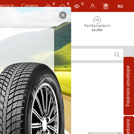
0
0
0
ervice
Cariera
RU
Rambursarea în
14 zile
Pastrare anvelope
erStone