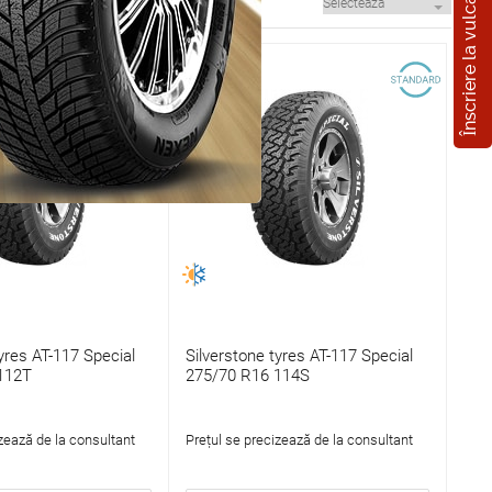
Înscriere la vulcanizare
yres AT-117 Special
Silverstone tyres AT-117 Special
112T
275/70 R16 114S
zează de la consultant
Prețul se precizează de la consultant