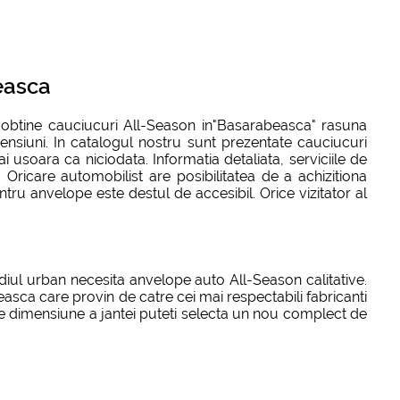
easca
a obtine cauciucuri All-Season in"Basarabeasca" rasuna
mensiuni. In catalogul nostru sunt prezentate cauciucuri
soara ca niciodata. Informatia detaliata, serviciile de
 Oricare automobilist are posibilitatea de a achizitiona
ru anvelope este destul de accesibil. Orice vizitator al
iul urban necesita anvelope auto All-Season calitative.
asca care provin de catre cei mai respectabili fabricanti
re dimensiune a jantei puteti selecta un nou complect de