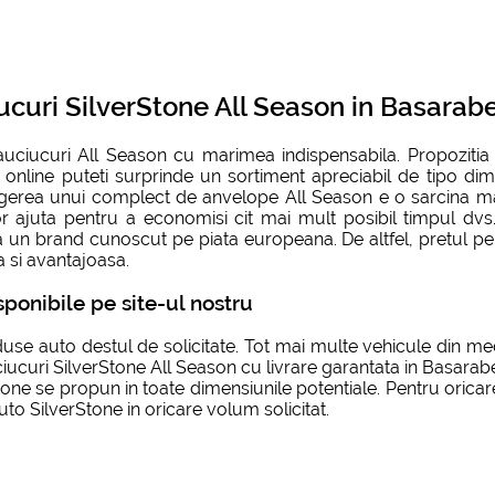
ucuri SilverStone All Season in Basarab
 cauciucuri All Season cu marimea indispensabila. Propoziti
 online puteti surprinde un sortiment apreciabil de tipo di
gerea unui complect de anvelope All Season e o sarcina mai u
vor ajuta pentru a economisi cit mai mult posibil timpul dvs.
n brand cunoscut pe piata europeana. De altfel, pretul pent
a si avantajoasa.
ponibile pe site-ul nostru
e auto destul de solicitate. Tot mai multe vehicule din med
ciucuri SilverStone All Season cu livrare garantata in Basarabe
Stone se propun in toate dimensiunile potentiale. Pentru orica
to SilverStone in oricare volum solicitat.