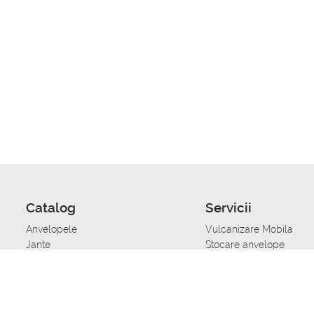
Catalog
Servicii
Anvelopele
Vulcanizare Mobila
Jante
Stocare anvelope
Uleiuri de motor
Schimbarea anvelopelo
Acumulatoare auto
Taierea benzii de rulare
Accesorii
Ajutor tehnic in caz de 
Sisteme de alarma auto
Asistenta tehnica la blo