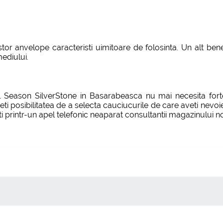
or anvelope caracteristi uimitoare de folosinta. Un alt bene
ediului.
 Season SilverStone in Basarabeasca nu mai necesita forte
eti posibilitatea de a selecta cauciucurile de care aveti nevo
ti printr-un apel telefonic neaparat consultantii magazinului no