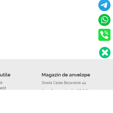
utile
Magazin de anvelope
ta
Strada Calea Basarabiei 44
edit
Service auto in Chisinau
a automobil
unile anvelopelor
Strada Calea Basarabiei 44
pelor în orașe