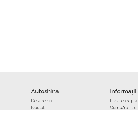
Autoshina
Informații 
Despre noi
Livrarea şi pla
Noutati
Сumpăra in cr
r
Cariera
Anvelope dup
Contacte
Toate dimensi
accident
Condiții de returnare
Livrare anvelo
care
Politica de confidențialitate
Bine sa stii