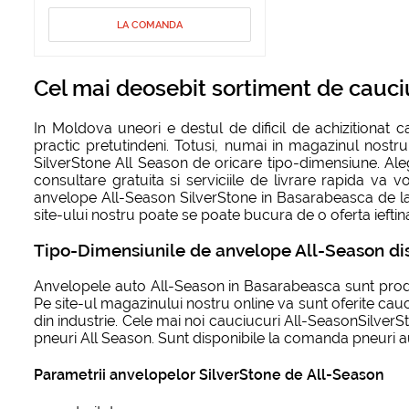
LA COMANDA
Cel mai deosebit sortiment de cauci
In Moldova uneori e destul de dificil de achizitionat
practic pretutindeni. Totusi, numai in magazinul nostru
SilverStone All Season de oricare tipo-dimensiune. Ale
consultare gratuita si serviciile de livrare rapida va 
anvelope All-Season SilverStone in Basarabeasca de la u
site-ului nostru poate se poate bucura de o oferta ieftin
Tipo-Dimensiunile de anvelope All-Season dis
Anvelopele auto All-Season in Basarabeasca sunt produs
Pe site-ul magazinului nostru online va sunt oferite cau
din industrie. Cele mai noi cauciucuri All-SeasonSilver
pneuri All Season. Sunt disponibile la comanda pneuri au
Parametrii anvelopelor SilverStone de All-Season