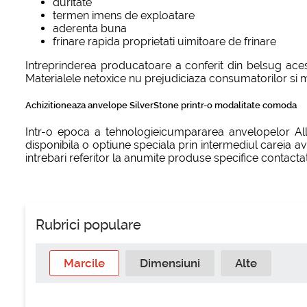
duritate
termen imens de exploatare
aderenta buna
frinare rapida proprietati uimitoare de frinare
Intreprinderea producatoare a conferit din belsug acest
Materialele netoxice nu prejudiciaza consumatorilor si m
Achizitioneaza anvelope SilverStone printr-o modalitate comoda
Intr-o epoca a tehnologieicumpararea anvelopelor All
disponibila o optiune speciala prin intermediul careia av
intrebari referitor la anumite produse specifice contacta
Rubrici populare
Marcile
Dimensiuni
Alte