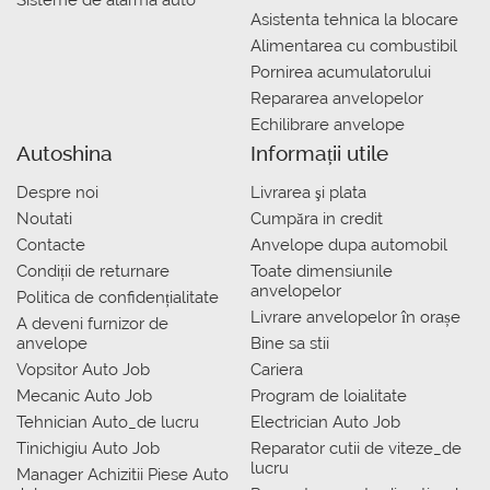
Sisteme de alarma auto
Asistenta tehnica la blocare
Alimentarea cu combustibil
Pornirea acumulatorului
Repararea anvelopelor
Echilibrare anvelope
Autoshina
Informații utile
Despre noi
Livrarea şi plata
Noutati
Сumpăra in credit
Contacte
Anvelope dupa automobil
Condiții de returnare
Toate dimensiunile
anvelopelor
Politica de confidențialitate
Livrare anvelopelor în orașe
A deveni furnizor de
anvelope
Bine sa stii
Vopsitor Auto Job
Cariera
Mecanic Auto Job
Program de loialitate
Tehnician Auto_de lucru
Electrician Auto Job
Tinichigiu Auto Job
Reparator cutii de viteze_de
lucru
Manager Achizitii Piese Auto