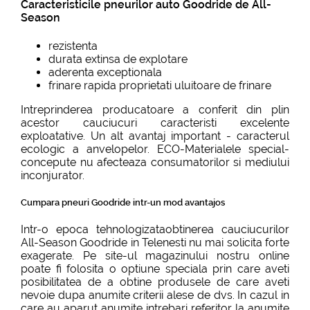
Caracteristicile pneurilor auto Goodride de All-
Season
rezistenta
durata extinsa de explotare
aderenta exceptionala
frinare rapida proprietati uluitoare de frinare
Intreprinderea producatoare a conferit din plin
acestor cauciucuri caracteristi excelente
exploatative. Un alt avantaj important - caracterul
ecologic a anvelopelor. ECO-Materialele special-
concepute nu afecteaza consumatorilor si mediului
inconjurator.
Cumpara pneuri Goodride intr-un mod avantajos
Intr-o epoca tehnologizataobtinerea cauciucurilor
All-Season Goodride in Telenesti nu mai solicita forte
exagerate. Pe site-ul magazinului nostru online
poate fi folosita o optiune speciala prin care aveti
posibilitatea de a obtine produsele de care aveti
nevoie dupa anumite criterii alese de dvs. In cazul in
care au aparut anumite intrebari referitor la anumite