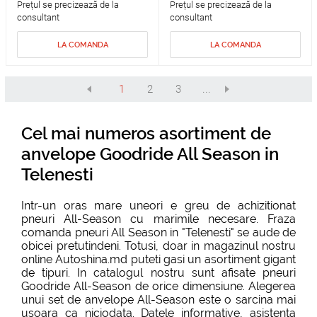
Prețul se precizează de la
Prețul se precizează de la
consultant
consultant
LA COMANDA
LA COMANDA
1
2
3
...
Cel mai numeros asortiment de
anvelope Goodride All Season in
Telenesti
Intr-un oras mare uneori e greu de achizitionat
pneuri All-Season cu marimile necesare. Fraza
comanda pneuri All Season
in "Telenesti" se aude de
obicei pretutindeni. Totusi, doar in magazinul nostru
online Autoshina.md puteti gasi un asortiment gigant
de tipuri. In catalogul nostru sunt afisate pneuri
Goodride All-Season de orice dimensiune. Alegerea
unui set de anvelope All-Season este o sarcina mai
usoara ca niciodata. Datele informative, asistenta