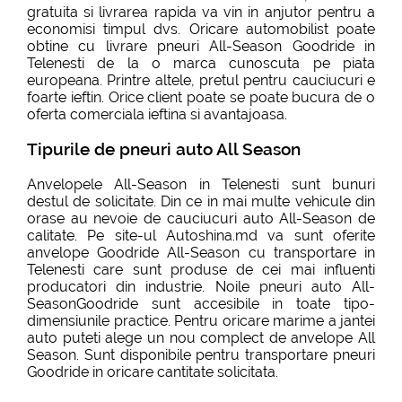
gratuita si livrarea rapida va vin in anjutor pentru a
economisi timpul dvs. Oricare automobilist poate
obtine cu livrare pneuri All-Season Goodride in
Telenesti de la o marca cunoscuta pe piata
europeana. Printre altele, pretul pentru cauciucuri e
foarte ieftin. Orice client poate se poate bucura de o
oferta comerciala ieftina si avantajoasa.
Tipurile de pneuri auto All Season
Anvelopele All-Season in Telenesti sunt bunuri
destul de solicitate. Din ce in mai multe vehicule din
orase au nevoie de cauciucuri auto All-Season de
calitate. Pe site-ul Autoshina.md va sunt oferite
anvelope Goodride All-Season cu transportare in
Telenesti care sunt produse de cei mai influenti
producatori din industrie. Noile pneuri auto All-
SeasonGoodride sunt accesibile in toate tipo-
dimensiunile practice. Pentru oricare marime a jantei
auto puteti alege un nou complect de anvelope All
Season. Sunt disponibile pentru transportare pneuri
Goodride in oricare cantitate solicitata.