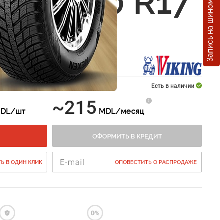
Запись на шиномонтаж
g 225/50 R17
inTech
 225/50 R17
Есть в наличии
~215
DL/шт
MDL/месяц
ОФОРМИТЬ В КРЕДИТ
Ь В ОДИН КЛИК
ОПОВЕСТИТЬ О РАСПРОДАЖЕ