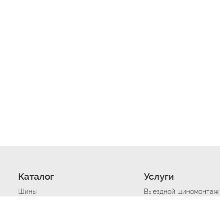
Каталог
Услуги
Шины
Выездной шиномонтаж
Диски
Хранение шин
Моторные масла
Сезонная смена шин