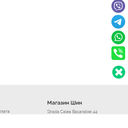
Магазин Шин
плата
Strada Calea Basarabiei 44
дит
Автосервис в кишиневе
омобилям