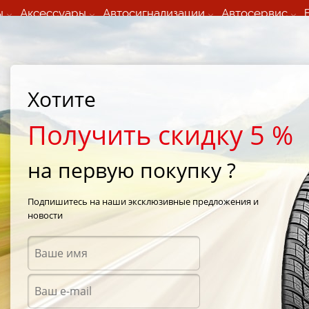
ы
Аксессуары
Автосигнализации
Автосервис
60 066 000
+373 60 608 000
ьный шиномонтаж 24/7
Автосервис в кишиневе
осуточно по всем
(Пн-Пт) с 9:00 - 19:00
Хотите
нам)
(Сб) 09:00-19:00
Strada Calea Basarabiei 44
Получить скидку 5 %
на первую покупку ?
iking 225/50 R17 98V WinTech
Подпишитесь на наши эксклюзивные предложения и
новости
Зимни