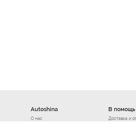
Autoshina
В помощь
О нас
Доставка и о
Новости
Купить в кре
Вакансии
Шины по авт