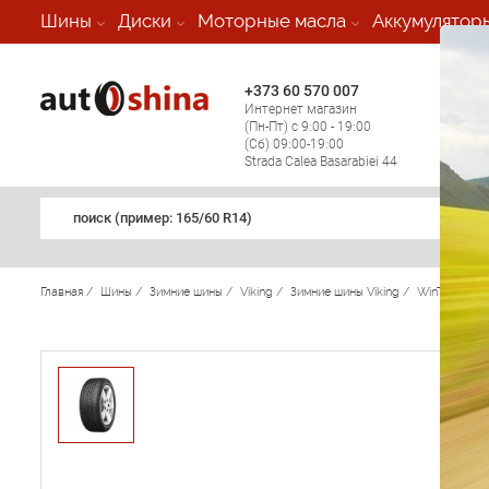
-
Шины
Диски
Моторные масла
Аккумулятор
+373 60 570 007
+373 
Интернет магазин
Мобил
(Пн-Пт) с 9:00 - 19:00
(кругл
(Сб) 09:00-19:00
регио
Strada Calea Basarabiei 44
поиск (примеp: 165/60 R14)
Главная
/
Шины
/
Зимние шины
/
Viking
/
Зимние шины Viking
/
WinTech
/
V