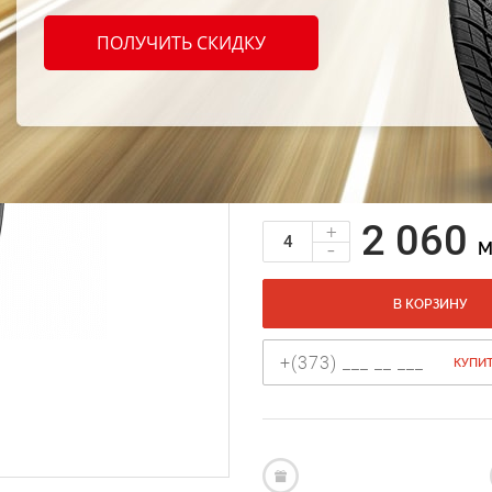
Vikin
ПОЛУЧИТЬ СКИДКУ
98V W
Зимние шины Viking
Зимние шины
Код продукта: AT-160824
2 060
+
-
M
В КОРЗИНУ
КУПИТ