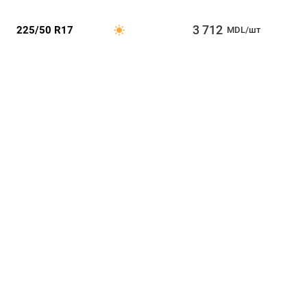
3 712
225/50 R17
MDL/шт