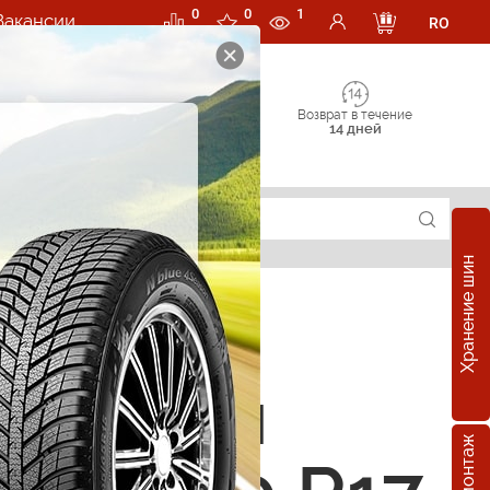
0
0
1
Вакансии
RO
Возврат в течение
14 дней
Хранение шин
е шины