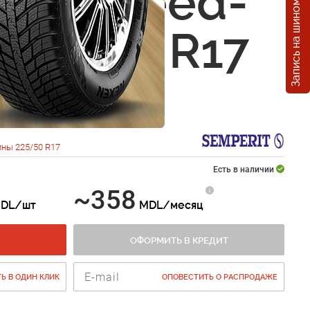
Запись на шиномонтаж
rit Speed-
 225/50 R17
ны 225/50 R17
Есть в наличии
~358
DL/шт
MDL/месяц
ОФОРМИТЬ В КРЕДИТ
Ь В ОДИН КЛИК
ОПОВЕСТИТЬ О РАСПРОДАЖЕ