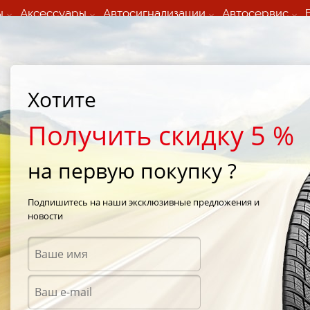
ы
Аксессуары
Автосигнализации
Автосервис
60 066 000
+373 60 608 000
ьный шиномонтаж 24/7
Автосервис в кишиневе
осуточно по всем
(Пн-Пт) с 9:00 - 19:00
Хотите
нам)
(Сб) 09:00-19:00
Strada Calea Basarabiei 44
Получить скидку 5 %
на первую покупку ?
Life 2
/
Semperit Speed-Life 2 225/50 R17 94Y
Подпишитесь на наши эксклюзивные предложения и
новости
Летни