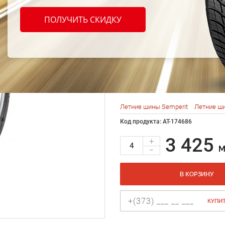
Sempe
ПОЛУЧИТЬ СКИДКУ
Life 2
94Y
Летние шины Semperit
Летние ши
Код продукта: AT-174686
3 425
+
-
M
В КОРЗИНУ
КУПИТ