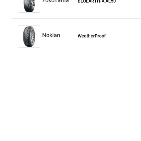
Yokohama
BLUEARTH-A AE50
Nokian
WeatherProof