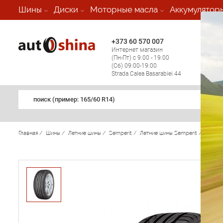
-
Шины
Диски
Моторные масла
Аккумулятор
+373 60 570 007
+373 
Интернет магазин
Мобил
(Пн-Пт) с 9:00 - 19:00
(кругл
(Сб) 09:00-19:00
регио
Strada Calea Basarabiei 44
поиск (примеp: 165/60 R14)
Главная
/
Шины
/
Летние шины
/
Semperit
/
Летние шины Semperit
/
Speed-