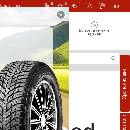
0
0
1
Вакансии
RO
Возврат в течение
14 дней
Хранение шин
е шины