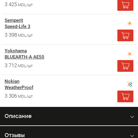
3 425
MDL/шт
Semperit
Speed-Life 3
3 398
MDL/шт
Yokohama
BLUEARTH-A AE50
3 712
MDL/шт
Nokian
WeatherProof
3 306
MDL/шт
Описание
Отзывы