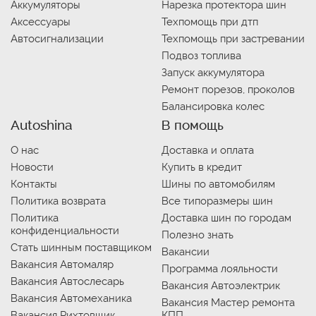
Аккумуляторы
Нарезка протектора шин
Аксессуары
Техпомощь при дтп
Автосигнализации
Техпомощь при застревании
Подвоз топлива
Запуск аккумулятора
Ремонт порезов, проколов
Балансировка колес
Autoshina
В помощь
О нас
Доставка и оплата
Новости
Купить в кредит
Контакты
Шины по автомобилям
Политика возврата
Все типоразмеры шин
Политика
Доставка шин по городам
конфиденциальности
Полезно знать
Стать шинным поставщиком
Вакансии
Вакансия Автомаляр
Программа лояльности
Вакансия Автослесарь
Вакансия Автоэлектрик
Вакансия Автомеханика
Вакансия Мастер ремонта
Вакансия Рихтовщик
КПП