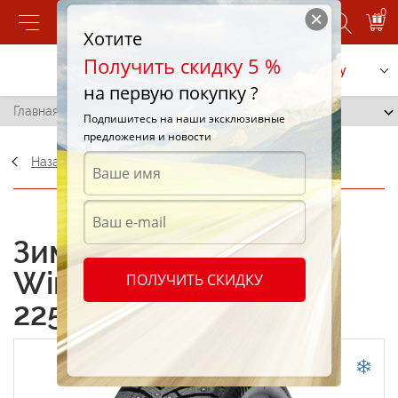
0
Хотите
Получить скидку 5 %
Позвонить
Заказать услугу
на первую покупку ?
Главная
/
Nexen Winguard Winspike 3 225/50 R17 98T
Подпишитесь на наши эксклюзивные
предложения и новости
Назад
ОФИЦИАЛЬНЫЙ ДИЛЕР
Зимние шины Nexen
Winguard Winspike 3
ПОЛУЧИТЬ СКИДКУ
225/50 R17 98T