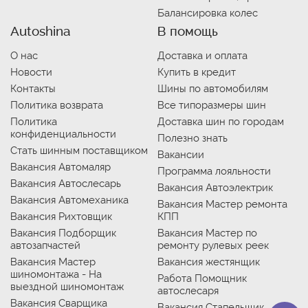
Балансировка колес
Autoshina
В помощь
О нас
Доставка и оплата
Новости
Купить в кредит
Контакты
Шины по автомобилям
Политика возврата
Все типоразмеры шин
Политика
Доставка шин по городам
конфиденциальности
Полезно знать
Стать шинным поставщиком
Вакансии
Вакансия Автомаляр
Программа лояльности
Вакансия Автослесарь
Вакансия Автоэлектрик
Вакансия Автомеханика
Вакансия Мастер ремонта
Вакансия Рихтовщик
КПП
Вакансия Подборщик
Вакансия Мастер по
автозапчастей
ремонту рулевых реек
Вакансия Мастер
Вакансия жестянщик
шиномонтажа - На
Работа Помощник
выездной шиномонтаж
автослесаря
Вакансия Сварщика
Вакансия Стапельщик