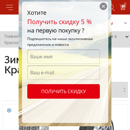
0
Хотите
Получить скидку 5 %
Позвонить
Заказать услугу
на первую покупку ?
Главная
/
Все города
/
Красное
/
Зимние шины Sava в
Подпишитесь на наши эксклюзивные
Красном
предложения и новости
Зимние шины Sava в
Красном
ПОЛУЧИТЬ СКИДКУ