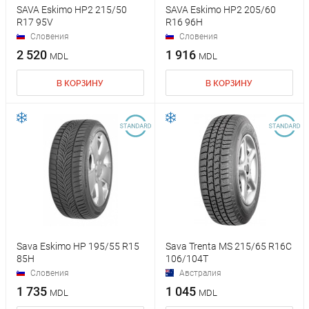
SAVA Eskimo HP2 215/50
SAVA Eskimo HP2 205/60
R17 95V
R16 96H
Словения
Словения
2 520
1 916
MDL
MDL
В КОРЗИНУ
В КОРЗИНУ
Sava Eskimo HP 195/55 R15
Sava Trenta MS 215/65 R16C
85H
106/104T
Словения
Австралия
1 735
1 045
MDL
MDL