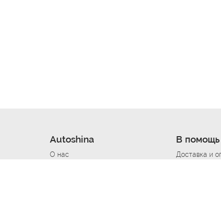
Autoshina
В помощь
О нас
Доставка и о
Новости
Купить в кре
Вакансии
Шины по авт
ин
Контакты
Все типораз
Политика возврата
Доставка шин
вании
Политика конфиденциальности
Полезно знат
Стать шинным поставщиком
Программа л