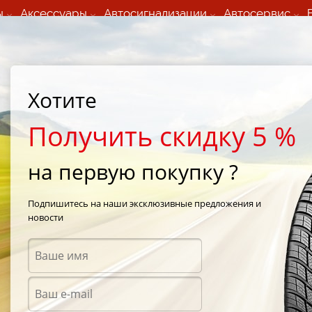
ы
Аксессуары
Автосигнализации
Автосервис
60 066 000
+373 60 608 000
ьный шиномонтаж 24/7
Автосервис в кишиневе
осуточно по всем
(Пн-Пт) с 9:00 - 19:00
Хотите
нам)
(Сб) 09:00-19:00
Strada Calea Basarabiei 44
Получить скидку 5 %
на первую покупку ?
Sava Eskimo HP 225/55 R16 95H
Подпишитесь на наши эксклюзивные предложения и
новости
Зимни