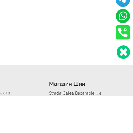
Магазин Шин
плата
Strada Calea Basarabiei 44
дит
Автосервис в кишиневе
омобилям
меры шин
Strada Calea Basarabiei 44
 по городам
ь
ояльности