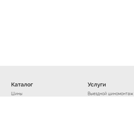
Каталог
Услуги
Шины
Выездной шиномонтаж
Диски
Хранение шин
Моторные масла
Сезонная смена шин
Аккумуляторы
Нарезка протектора ш
Аксессуары
Техпомощь при дтп
Автосигнализации
Техпомощь при застре
Подвоз топлива