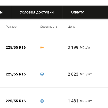
вы
Условия доставки
Оплата
Размер
Сезонность
Цена
2 199
225/55 R16
MDL/шт
2 823
225/55 R16
MDL/шт
1 481
225/55 R16
MDL/шт