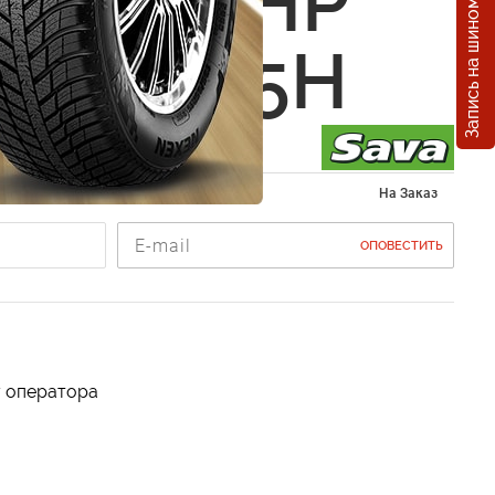
Запись на шиномонтаж
Eskimo HP
5 R16 95H
 225/55 R16
На Заказ
ОПОВЕСТИТЬ
у оператора