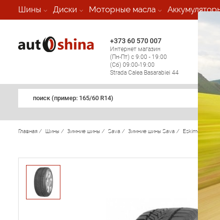
-
Шины
Диски
Моторные масла
Аккумулятор
+373 60 570 007
+373 
Интернет магазин
Мобил
(Пн-Пт) с 9:00 - 19:00
(кругл
(Сб) 09:00-19:00
регио
Strada Calea Basarabiei 44
поиск (примеp: 165/60 R14)
Главная
/
Шины
/
Зимние шины
/
Sava
/
Зимние шины Sava
/
Eskimo HP
/