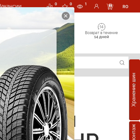
0
0
1
Вакансии
RO
Возврат в течение
14 дней
Хранение шин
е шины