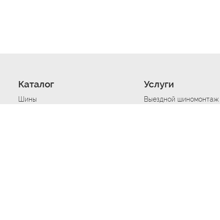
Каталог
Услуги
Шины
Выездной шиномонтаж
Диски
Хранение шин
Моторные масла
Сезонная смена шин
Аккумуляторы
Нарезка протектора ш
Аксессуары
Техпомощь при дтп
Автосигнализации
Техпомощь при застре
Подвоз топлива
Запуск аккумулятора
Ремонт порезов, проко
Балансировка колес