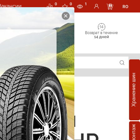
0
0
1
Вакансии
RO
Возврат в течение
14 дней
Хранение шин
е шины