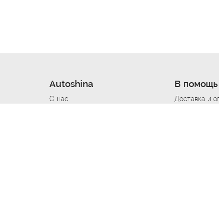
Autoshina
В помощь
О нас
Доставка и о
Новости
Купить в кре
Вакансии
Шины по авт
ин
Контакты
Все типораз
Политика возврата
Доставка шин
вании
Политика конфиденциальности
Полезно знат
Стать шинным поставщиком
Программа л
Вакансия Автомаляр
Вакансия По
лов
Вакансия Автослесарь
Вакансия Ма
На выездной
Вакансия Автомеханика
Вакансия Св
Вакансия Рихтовщик
Вакансия в Д
Вакансия Автоэлектрик