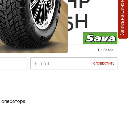
Запись на шиномонтаж
Eskimo HP
5 R15 85H
 195/55 R15
На Заказ
ОПОВЕСТИТЬ
у оператора