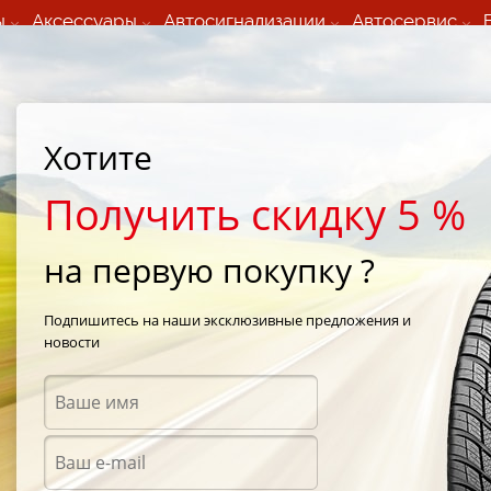
ы
Аксессуары
Автосигнализации
Автосервис
60 066 000
+373 60 608 000
ьный шиномонтаж 24/7
Автосервис в кишиневе
осуточно по всем
(Пн-Пт) с 9:00 - 19:00
Хотите
нам)
(Сб) 09:00-19:00
Strada Calea Basarabiei 44
Получить скидку 5 %
на первую покупку ?
Sava Eskimo HP 195/55 R15 85H
Подпишитесь на наши эксклюзивные предложения и
новости
Зимни