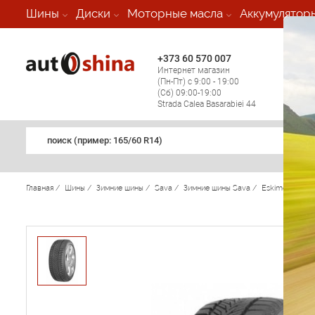
-
Шины
Диски
Моторные масла
Аккумулятор
+373 60 570 007
+373 
Интернет магазин
Мобил
(Пн-Пт) с 9:00 - 19:00
(кругл
(Сб) 09:00-19:00
регио
Strada Calea Basarabiei 44
поиск (примеp: 165/60 R14)
Главная
/
Шины
/
Зимние шины
/
Sava
/
Зимние шины Sava
/
Eskimo HP
/