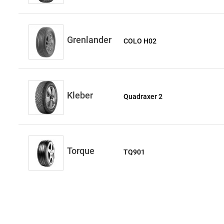
Grenlander
COLO H02
Kleber
Quadraxer 2
Torque
TQ901