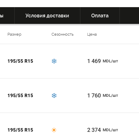
вы
Условия доставки
Оплата
Размер
Сезонность
Цена
1 469
195/55 R15
MDL/шт
1 760
195/55 R15
MDL/шт
2 374
195/55 R15
MDL/шт