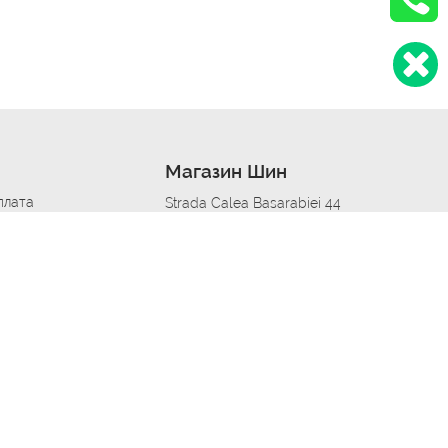
Магазин Шин
плата
Strada Calea Basarabiei 44
дит
Автосервис в кишиневе
омобилям
меры шин
Strada Calea Basarabiei 44
 по городам
ь
ояльности
Приложение Autoshina в твоем телефоне
дборщик автозапчастей
стер шиномонтажа -
 шиномонтаж
арщика
етейлинг центре