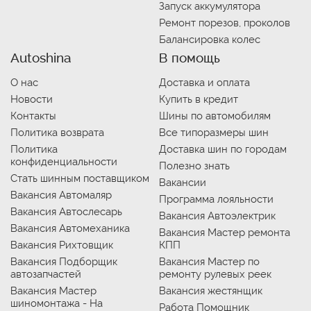
Запуск аккумулятора
Ремонт порезов, проколов
Балансировка колес
Autoshina
В помощь
О нас
Доставка и оплата
Новости
Купить в кредит
Контакты
Шины по автомобилям
Политика возврата
Все типоразмеры шин
Политика
Доставка шин по городам
конфиденциальности
Полезно знать
Стать шинным поставщиком
Вакансии
Вакансия Автомаляр
Программа лояльности
Вакансия Автослесарь
Вакансия Автоэлектрик
Вакансия Автомеханика
Вакансия Мастер ремонта
Вакансия Рихтовщик
КПП
Вакансия Подборщик
Вакансия Мастер по
автозапчастей
ремонту рулевых реек
Вакансия Мастер
Вакансия жестянщик
шиномонтажа - На
Работа Помощник