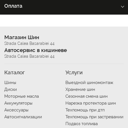
Оплата
Магазин Шин
Strada Calea Basarabiei 44
Автосервис в кишиневе
Strada Calea Basarabiei 44
Каталог
Услуги
Шины
Выездной шиномонтаж
Диски
Хранение шин
Моторные масла
Сезонная смена шин
Аккумуляторы
Нарезка протектора шин
Аксессуары
Техпомощь при дтп
Автосигнализации
Техпомощь при застревании
Подвоз топлива