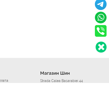
Магазин Шин
плата
Strada Calea Basarabiei 44
дит
Автосервис в кишиневе
омобилям
меры шин
Strada Calea Basarabiei 44
 по городам
ь