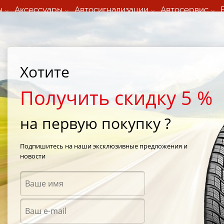
ы
Аксессуары
Автосигнализации
Автосервис
60 066 000
+373 60 608 000
ьный шиномонтаж 24/7
Автосервис в кишиневе
осуточно по всем
(Пн-Пт) с 9:00 - 19:00
Хотите
нам)
(Сб) 09:00-19:00
Strada Calea Basarabiei 44
Получить скидку 5 %
на первую покупку ?
/
Nexen N`Fera SU1 225/50 R17 98W
Подпишитесь на наши эксклюзивные предложения и
новости
Летни