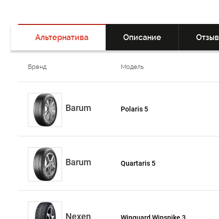
Альтернатива
Описание
Отзы
Бренд
Модель
Barum
Polaris 5
Barum
Quartaris 5
Nexen
Winguard Winspike 3