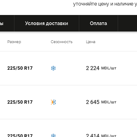
уточняйте цену и наличие 
вы
Условия доставки
Оплата
Размер
Сезонность
Цена
2 224
225/50 R17
MDL/шт
2 645
225/50 R17
MDL/шт
2 414
225/50 R17
MDL/шт