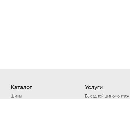
Каталог
Услуги
Шины
Выездной шиномонтаж
Диски
Хранение шин
Моторные масла
Сезонная смена шин
Аккумуляторы
Нарезка протектора ш
Аксессуары
Техпомощь при дтп
Автосигнализации
Техпомощь при застре