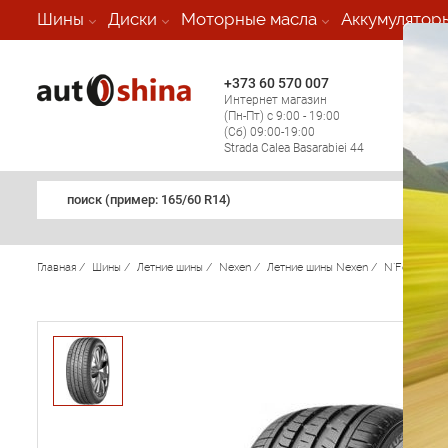
-
Шины
Диски
Моторные масла
Аккумулятор
+373 60 570 007
+373 
Интернет магазин
Мобил
(Пн-Пт) с 9:00 - 19:00
(кругл
(Сб) 09:00-19:00
регио
Strada Calea Basarabiei 44
поиск (примеp: 165/60 R14)
Главная
/
Шины
/
Летние шины
/
Nexen
/
Летние шины Nexen
/
N`Fera SU1