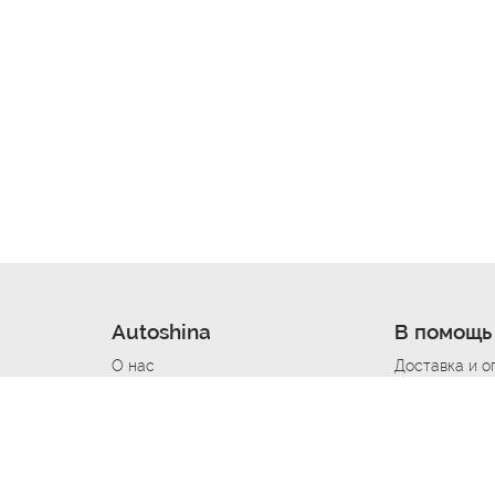
Autoshina
В помощь
О нас
Доставка и о
Новости
Купить в кре
Вакансии
Шины по авт
ин
Контакты
Все типораз
Политика возврата
Доставка шин
вании
Политика конфиденциальности
Полезно знат