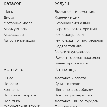
Каталог
Услуги
Шины
Выездной шиномонтаж
Диски
Хранение шин
Моторные масла
Сезонная смена шин
Аккумуляторы
Нарезка протектора шин
Аксессуары
Техпомощь при дтп
Автосигнализации
Техпомощь при застревании
Подвоз топлива
Запуск аккумулятора
Ремонт порезов, проколов
Балансировка колес
Autoshina
В помощь
О нас
Доставка и оплата
Новости
Купить в кредит
Контакты
Шины по автомобилям
Политика возврата
Все типоразмеры шин
Политика
Доставка шин по городам
конфиденциальности
Полезно знать