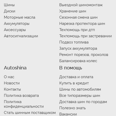
Шины
Выездной шиномонтаж
Диски
Хранение шин
Моторные масла
Сезонная смена шин
Аккумуляторы
Нарезка протектора шин
Аксессуары
Техпомощь при дтп
Автосигнализации
Техпомощь при застревании
Подвоз топлива
Запуск аккумулятора
Ремонт порезов, проколов
Балансировка колес
Autoshina
В помощь
О нас
Доставка и оплата
Новости
Купить в кредит
Контакты
Шины по автомобилям
Политика возврата
Все типоразмеры шин
Политика
Доставка шин по городам
конфиденциальности
Полезно знать
Стать шинным поставщиком
Вакансии