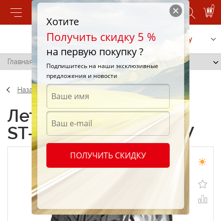
0
Хотите
Получить скидку 5 %
Позвонить
Заказать услугу
на первую покупку ?
Главная
/
Firenza ST-08 225/50 R17 98W
Подпишитесь на наши эксклюзивные
предложения и новости
Назад
Летние шины Firenza
ST-08 225/50 R17 98W
ПОЛУЧИТЬ СКИДКУ