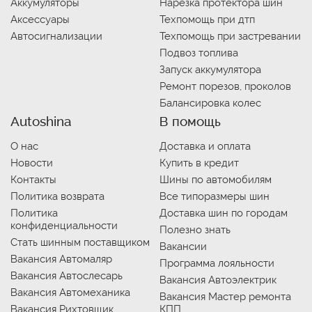
Аккумуляторы
Нарезка протектора шин
Аксессуары
Техпомощь при дтп
Автосигнализации
Техпомощь при застревании
Подвоз топлива
Запуск аккумулятора
Ремонт порезов, проколов
Балансировка колес
Autoshina
В помощь
О нас
Доставка и оплата
Новости
Купить в кредит
Контакты
Шины по автомобилям
Политика возврата
Все типоразмеры шин
Политика
Доставка шин по городам
конфиденциальности
Полезно знать
Стать шинным поставщиком
Вакансии
Вакансия Автомаляр
Программа лояльности
Вакансия Автослесарь
Вакансия Автоэлектрик
Вакансия Автомеханика
Вакансия Мастер ремонта
Вакансия Рихтовщик
КПП