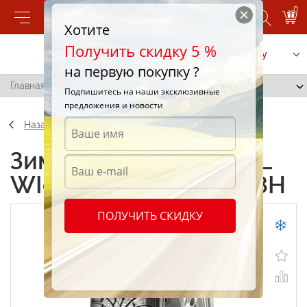
0
Хотите
Получить скидку 5 %
Позвонить
Заказать услугу
на первую покупку ?
Главная
/
Pirelli XL WIceFR 225/50 R17 98H
Подпишитесь на наши эксклюзивные
предложения и новости
Назад
Зимние шины Pirelli XL
WIceFR 225/50 R17 98H
ПОЛУЧИТЬ СКИДКУ