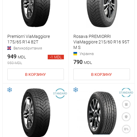
Premiorri ViaMaggiore
Rosava PREMIORRI
175/65 R14 82T
ViaMaggiore 215/60 R16 95T
M S
Великобритания
Украина
949
MDL
-1 MDL
790
MDL
950 MDL
В КОРЗИНУ
В КОРЗИНУ