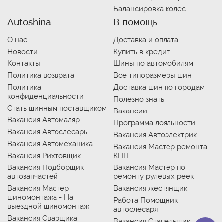
Балансировка колес
Autoshina
В помощь
О нас
Доставка и оплата
Новости
Купить в кредит
Контакты
Шины по автомобилям
Политика возврата
Все типоразмеры шин
Политика
Доставка шин по городам
конфиденциальности
Полезно знать
Стать шинным поставщиком
Вакансии
Вакансия Автомаляр
Программа лояльности
Вакансия Автослесарь
Вакансия Автоэлектрик
Вакансия Автомеханика
Вакансия Мастер ремонта
Вакансия Рихтовщик
КПП
Вакансия Подборщик
Вакансия Мастер по
автозапчастей
ремонту рулевых реек
Вакансия Мастер
Вакансия жестянщик
шиномонтажа - На
Работа Помощник
выездной шиномонтаж
автослесаря
Вакансия Сварщика
Вакансия Стапельщик