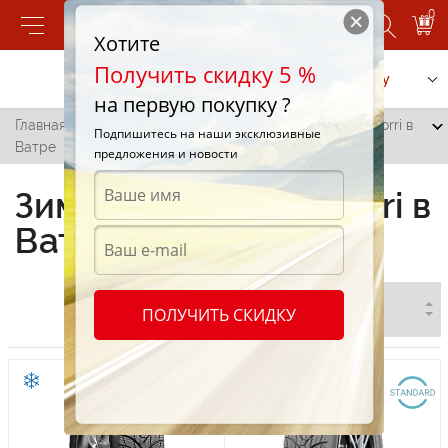
0
Хотите
Получить скидку 5 %
Позвонить
Заказать услугу
на первую покупку ?
Главная
/
Все города
/
Ватра
/
Зимние шины Premiorri в
Подпишитесь на наши эксклюзивные
Ватре
предложения и новости
Зимние шины Premiorri в
Ватре
ПОЛУЧИТЬ СКИДКУ