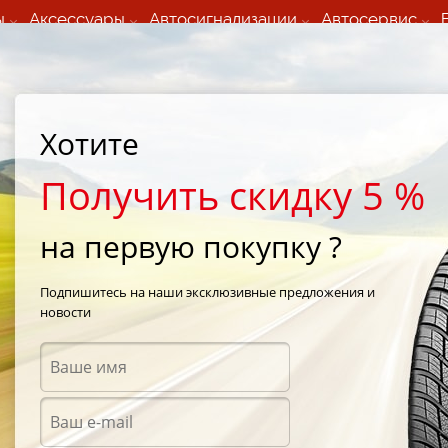
ы
Аксессуары
Автосигнализации
Автосервис
60 066 000
+373 60 608 000
ьный шиномонтаж 24/7
Автосервис в кишиневе
осуточно по всем
(Пн-Пт) с 9:00 - 19:00
нам)
(Сб) 09:00-19:00
Strada Calea Basarabiei 44
Хотите
Получить скидку 5 %
на первую покупку ?
ы Hercules в
Подпишитесь на наши эксклюзивные предложения и
новости