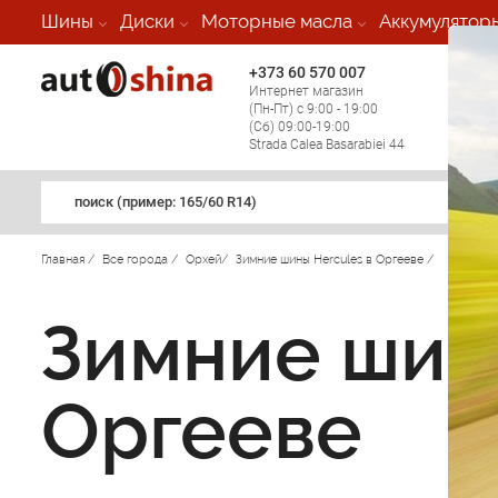
Шины
Диски
Моторные масла
Аккумулятор
+373 60 570 007
+373 
Интернет магазин
Мобил
(Пн-Пт) с 9:00 - 19:00
(кругл
(Сб) 09:00-19:00
регио
Strada Calea Basarabiei 44
поиск (примеp: 165/60 R14)
Главная
/
Все города
/
Орхей
/
Зимние шины Hercules в Оргееве
/
Зимние шин
Оргееве