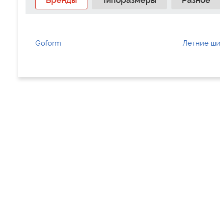
Бренды
Типоразмеры
Разное
Goform
Летние ш