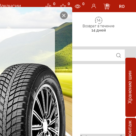
0
0
0
Вакансии
RO
Возврат в течение
14 дней
Хранение шин