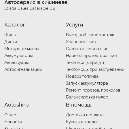
Автосервис в кишиневе
Strada Calea Basarabiei 44
Каталог
Услуги
Шины
Выездной шиномонтаж
Диски
Хранение шин
Моторные масла
Сезонная смена шин
Аккумуляторы
Нарезка протектора шин
Аксессуары
Техпомощь при дтп
Автосигнализации
Техпомощь при застревании
Подвоз топлива
Запуск аккумулятора
Ремонт порезов, проколов
Балансировка колес
Autoshina
В помощь
О нас
Доставка и оплата
Новости
Купить в кредит
Контакты
Шины по автомобилям