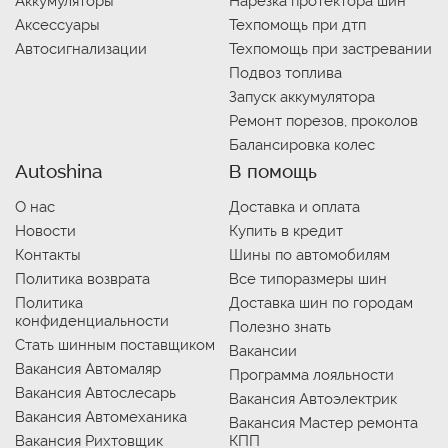
Аккумуляторы
Нарезка протектора шин
Аксессуары
Техпомощь при дтп
Автосигнализации
Техпомощь при застревании
Подвоз топлива
Запуск аккумулятора
Ремонт порезов, проколов
Балансировка колес
Autoshina
В помощь
О нас
Доставка и оплата
Новости
Купить в кредит
Контакты
Шины по автомобилям
Политика возврата
Все типоразмеры шин
Политика
Доставка шин по городам
конфиденциальности
Полезно знать
Стать шинным поставщиком
Вакансии
Вакансия Автомаляр
Программа лояльности
Вакансия Автослесарь
Вакансия Автоэлектрик
Вакансия Автомеханика
Вакансия Мастер ремонта
Вакансия Рихтовщик
КПП