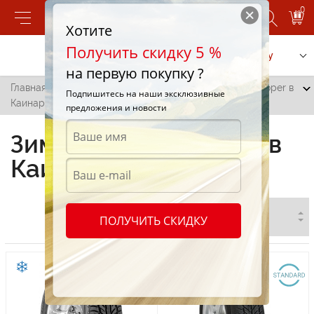
0
Хотите
Получить скидку 5 %
Позвонить
Заказать услугу
на первую покупку ?
Главная
/
Все города
/
Каинары
/
Зимние шины Cooper в
Подпишитесь на наши эксклюзивные
Каинарах
предложения и новости
Зимние шины Cooper в
Каинарах
ПОЛУЧИТЬ СКИДКУ