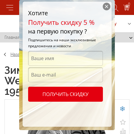
0
Хотите
Получить скидку 5 %
Позвонить
Заказать услугу
на первую покупку ?
Главная
/
Cooper Weather Master WSC 195/65 R15 91T
Подпишитесь на наши эксклюзивные
предложения и новости
Назад
Зимние шины Cooper
Weather Master WSC
195/65 R15 91T
ПОЛУЧИТЬ СКИДКУ