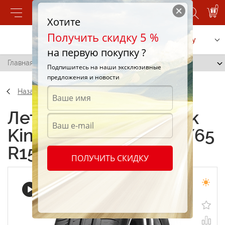
0
Хотите
Получить скидку 5 %
Позвонить
Заказать услугу
на первую покупку ?
Главная
/
Hankook Kinergy Eco K425 195/65 R15 91H
Подпишитесь на наши эксклюзивные
предложения и новости
Назад
Летние шины Hankook
Kinergy Eco K425 195/65
R15 91H
ПОЛУЧИТЬ СКИДКУ