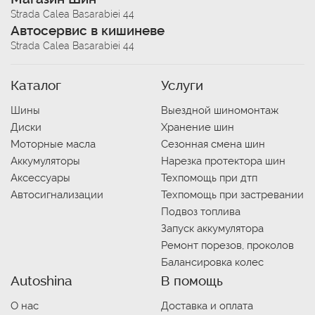
Strada Calea Basarabiei 44
Автосервис в кишиневе
Strada Calea Basarabiei 44
Каталог
Услуги
Шины
Выездной шиномонтаж
Диски
Хранение шин
Моторные масла
Сезонная смена шин
Аккумуляторы
Нарезка протектора шин
Аксессуары
Техпомощь при дтп
Автосигнализации
Техпомощь при застревании
Подвоз топлива
Запуск аккумулятора
Ремонт порезов, проколов
Балансировка колес
Autoshina
В помощь
О нас
Доставка и оплата