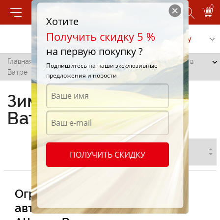
0
Хотите
Получить скидку 5 %
Позвонить
Заказать услугу
на первую покупку ?
Главная
/
Все города
/
Ватра
/
Зимние шины Atturo в
Подпишитесь на наши эксклюзивные
Ватре
предложения и новости
Зимние шины Atturo в
Ватре
ПОЛУЧИТЬ СКИДКУ
Огромный модельный ряд
автомобильных зимних шин