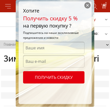
0
Хотите
Получить скидку 5 %
Позвонить
Заказать услугу
на первую покупку ?
Подпишитесь на наши эксклюзивные
Фильтр
Сортировать по:
предложения и новости
Главная
/
Зимние шины Premiorri
Зимние шины Premiorri
Все шины
ПОЛУЧИТЬ СКИДКУ
Летние шины Premiorri
Всесезонные шины Premiorri