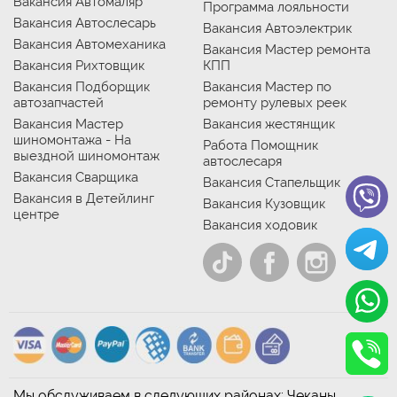
Вакансия Автомаляр
Программа лояльности
Вакансия Автослесарь
Вакансия Автоэлектрик
Вакансия Автомеханика
Вакансия Мастер ремонта
Вакансия Рихтовщик
КПП
Вакансия Подборщик
Вакансия Мастер по
автозапчастей
ремонту рулевых реек
Вакансия Мастер
Вакансия жестянщик
шиномонтажа - На
Работа Помощник
выездной шиномонтаж
автослесаря
Вакансия Сварщика
Вакансия Стапельщик
Вакансия в Детейлинг
Вакансия Кузовщик
центре
Вакансия ходовик
Мы обслуживаем в следующих районах: Чеканы,