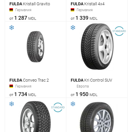
FULDA
Kristall Gravito
FULDA
Kristall 4x4
Германия
Германия
1 287
1 339
от
MDL
от
MDL
FULDA
Conveo Trac 2
FULDA
Kri Control SUV
Германия
Европа
1 734
1 950
от
MDL
от
MDL