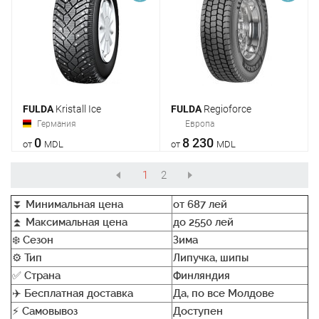
FULDA
Kristall Ice
FULDA
Regioforce
Германия
Европа
0
8 230
от
MDL
от
MDL
1
2
⏬
Минимальная цена
от 687 лей
⏫
Максимальная цена
до 2550 лей
❄️
Сезон
Зима
⚙️
Тип
Липучка, шипы
✅
Страна
Финляндия
✈️
Бесплатная доставка
Да, по все Молдове
⚡
Самовывоз
Доступен