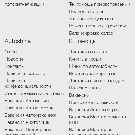
Автосигнализации
Техпомощь при застревании
Подвоз топлива
Запуск аккумулятора
Ремонт порезов, проколов
Балансировка колес
Autoshina
В помощь
О нас
Доставка и оплата
Новости
Купить в кредит
Контакты
Шины по автомобилям
Политика возврата
Все типоразмеры шин
Политика
Доставка шин по городам
конфиденциальности
Полезно знать
Стать шинным поставщиком
Вакансии
Вакансия Автомаляр
Программа лояльности
Вакансия Автослесарь
Вакансия Автоэлектрик
Вакансия Автомеханика
Вакансия Мастер ремонта
Вакансия Рихтовщик
КПП
Вакансия Подборщик
Вакансия Мастер по
автозапчастей
ремонту рулевых реек