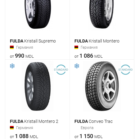
FULDA
Kristall Supremo
FULDA
Kristall Montero
Германия
Германия
990
1 086
от
MDL
от
MDL
FULDA
Kristall Montero 2
FULDA
Conveo Trac
Германия
Европа
1 088
1 150
от
MDL
от
MDL