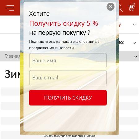
0
Хотите
Получить скидку 5 %
Позвонить
Заказать услугу
на первую покупку ?
Подпишитесь на наши эксклюзивные
Фильтр
Сортировать по:
предложения и новости
Главная
/
Зимние шины Fulda
Зимние шины Fulda
Все шины
ПОЛУЧИТЬ СКИДКУ
Грузовые шины Fulda
Летние шины Fulda
Всесезонные шины Fulda