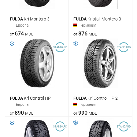
FULDA
Kri Montero 3
FULDA
Kristall Montero 3
Европа
Германия
674
876
от
MDL
от
MDL
FULDA
Kri Control HP
FULDA
Kri Control HP 2
Европа
Германия
890
990
от
MDL
от
MDL