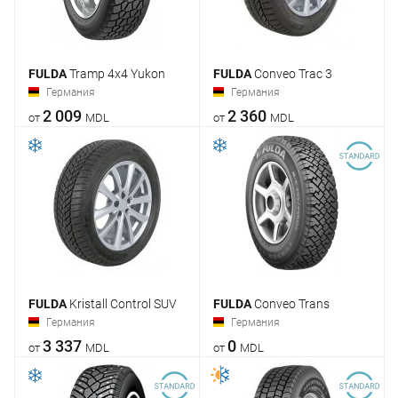
FULDA
Tramp 4x4 Yukon
FULDA
Conveo Trac 3
Германия
Германия
2 009
2 360
от
MDL
от
MDL
FULDA
Kristall Control SUV
FULDA
Conveo Trans
Германия
Германия
3 337
0
от
MDL
от
MDL