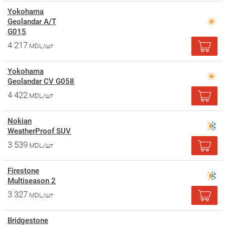
Yokohama
Geolandar A/T
G015
4 217
MDL/шт
Yokohama
Geolandar CV G058
4 422
MDL/шт
Nokian
WeatherProof SUV
3 539
MDL/шт
Firestone
Multiseason 2
3 327
MDL/шт
Bridgestone