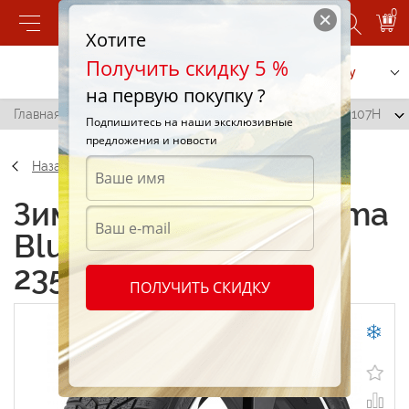
0
Хотите
Получить скидку 5 %
Позвонить
Заказать услугу
на первую покупку ?
Главная
/
Yokohama BluEarth Winter V905 235/60 R18 107H
Подпишитесь на наши эксклюзивные
предложения и новости
Назад
Зимние шины Yokohama
BluEarth Winter V905
235/60 R18 107H
ПОЛУЧИТЬ СКИДКУ