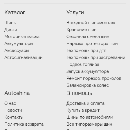
Каталог
Услуги
Шины
Выездной шиномонтаж
Диски
Хранение шин
Моторные масла
Сезонная смена шин
Аккумуляторы
Нарезка протектора шин
Аксессуары
Техпомощь при дтп
Автосигнализации
Техпомощь при застревании
Подвоз топлива
Запуск аккумулятора
Ремонт порезов, проколов
Балансировка колес
Autoshina
В помощь
О нас
Доставка и оплата
Новости
Купить в кредит
Контакты
Шины по автомобилям
Политика возврата
Все типоразмеры шин