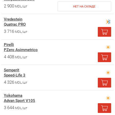
2 900
MDL/шт
НЕТ НА СКЛАДЕ
Vredestein
Quatrac PRO
3 716
MDL/шт
Pirelli
PZero Asimmetrico
4 408
MDL/шт
Semperit
Speed-Life 3
4 326
MDL/шт
Yokohama
Advan Sport V105
3 644
MDL/шт