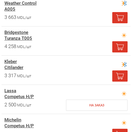
Weather Control
A005
3 663
MDL/шт
Bridgestone
Turanza T005
4 258
MDL/шт
Kleber
Citilander
3 317
MDL/шт
Lassa
Competus H/P
2 500
MDL/шт
НА ЗАКАЗ
Michelin
Competus H/P