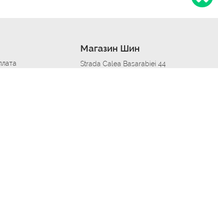
Магазин Шин
плата
Strada Calea Basarabiei 44
дит
Автосервис в кишиневе
омобилям
меры шин
Strada Calea Basarabiei 44
 по городам
ь
ояльности
Приложение Autoshina в твоем телефоне
дборщик автозапчастей
стер шиномонтажа -
 шиномонтаж
арщика
етейлинг центре
апельщик
зовщик
овик