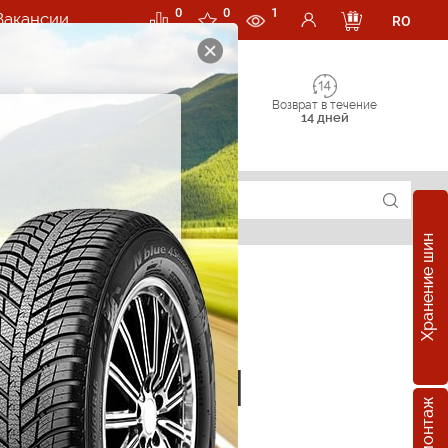
0
0
1
Вакансии
RO
Возврат в течение
14 дней
Хранение шин
е шины