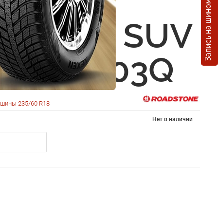
Запись на шиномонтаж
tone
ard Ice SUV
0 R18 103Q
шины 235/60 R18
Нет в наличии