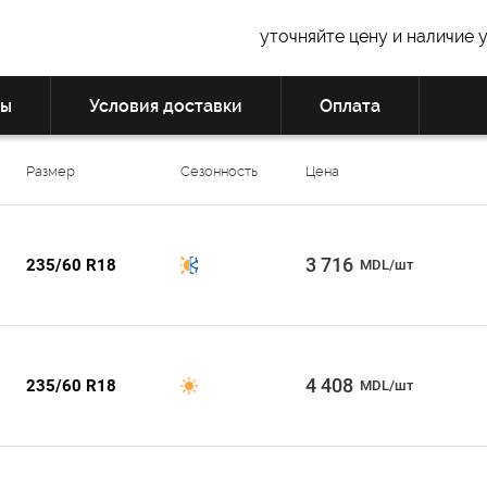
уточняйте цену и наличие 
вы
Условия доставки
Оплата
Размер
Сезонность
Цена
3 716
235/60 R18
MDL/шт
4 408
235/60 R18
MDL/шт