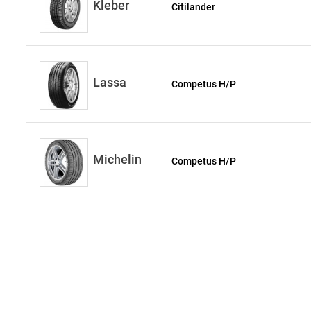
Kleber
Citilander
Lassa
Competus H/P
Michelin
Competus H/P