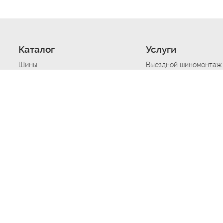
Каталог
Услуги
Шины
Выездной шиномонтаж
Диски
Хранение шин
Моторные масла
Сезонная смена шин
Аккумуляторы
Нарезка протектора ш
Аксессуары
Техпомощь при дтп
Автосигнализации
Техпомощь при застре
Подвоз топлива
Запуск аккумулятора
Ремонт порезов, проко
Балансировка колес