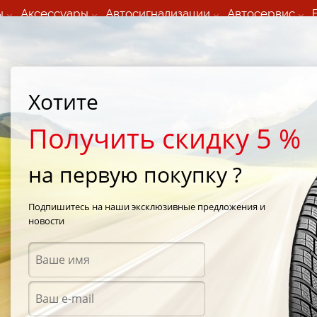
ы
Аксессуары
Автосигнализации
Автосервис
60 066 000
+373 60 608 000
ьный шиномонтаж 24/7
Автосервис в кишиневе
осуточно по всем
(Пн-Пт) с 9:00 - 19:00
Хотите
нам)
(Сб) 09:00-19:00
Strada Calea Basarabiei 44
Получить скидку 5 %
на первую покупку ?
nguard Ice SUV
/
Roadstone Winguard Ice SUV 235/60 R18 103Q
Подпишитесь на наши эксклюзивные предложения и
новости
Зимни