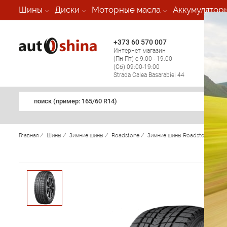
-
Шины
Диски
Моторные масла
Аккумулятор
+373 60 570 007
+373 
Интернет магазин
Мобил
(Пн-Пт) с 9:00 - 19:00
(кругл
(Сб) 09:00-19:00
регио
Strada Calea Basarabiei 44
поиск (примеp: 165/60 R14)
Главная
/
Шины
/
Зимние шины
/
Roadstone
/
Зимние шины Roadstone
/
Wi