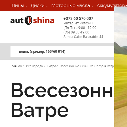
Шины
Диски
Моторные масла
Аккумулятор
+373 60 570 007
+373 
Интернет магазин
Мобил
(Пн-Пт) с 9:00 - 19:00
(кругл
(Сб) 09:00-19:00
регио
Strada Calea Basarabiei 44
поиск (примеp: 165/60 R14)
Главная
/
Все города
/
Ватра
/
Всесезонные шины Pro Comp в Ватре
/
Всесезонны
Ватре