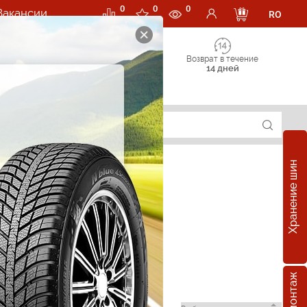
0
0
0
Вакансии
RO
Возврат в течение
14 дней
Хранение шин
omp в