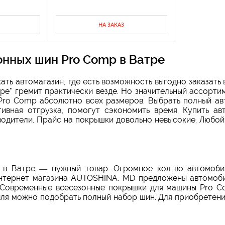
НА ЗАКАЗ
онных шин Pro Comp в Ватре
ать автомагазин, где есть возможность выгодно
заказать
е" гремит практически везде. Но значительный ассорти
Pro Comp абсолютно всех размеров. Выбрать полный ав
тивная отгрузка, помогут сэкономить время. Купить а
 водители. Прайс на покрышки довольно невысокие. Любо
 в Ватре — нужный товар. Огромное кол-во автомобил
интернет магазина AUTOSHINA. MD предложены автомоб
. Современные всесезонные покрышки для машины Pro C
биля можно подобрать полный набор шин. Для приобретен