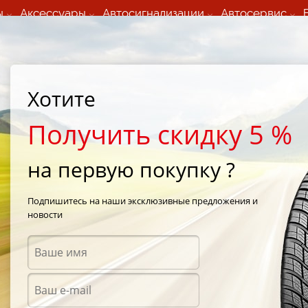
ы
Аксессуары
Автосигнализации
Автосервис
60 066 000
+373 60 608 000
ьный шиномонтаж 24/7
Автосервис в кишиневе
осуточно по всем
(Пн-Пт) с 9:00 - 19:00
нам)
(Сб) 09:00-19:00
Strada Calea Basarabiei 44
Хотите
Получить скидку 5 %
на первую покупку ?
е шины Pro C
Подпишитесь на наши эксклюзивные предложения и
новости