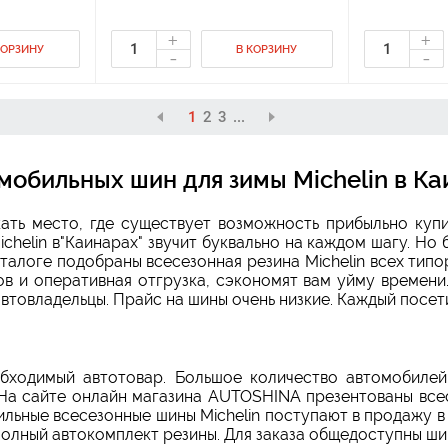
+
+
КОРЗИНУ
В КОРЗИНУ
-
-
1
2
3
...
обильных шин для зимы Michelin в К
ать место, где существует возможность прибыльно куп
chelin в"Каинарах" звучит буквально на каждом шагу. Н
алоге подобраны всесезонная резина Michelin всех типо
в и оперативная отгрузка, сэкономят вам уйму времени
втовладельцы. Прайс на шины очень низкие. Каждый посет
обходимый автотовар. Большое количество автомобилей
На сайте онлайн магазина AUTOSHINA презентованы всес
ильные всесезонные шины Michelin поступают в продажу в
лный автокомплект резины. Для заказа общедоступны шин