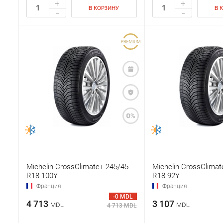
+
+
В КОРЗИНУ
В 
-
-
Michelin CrossClimate+ 245/45
Michelin CrossClimat
R18 100Y
R18 92Y
Франция
Франция
-0 MDL
4 713
3 107
MDL
MDL
4 713 MDL