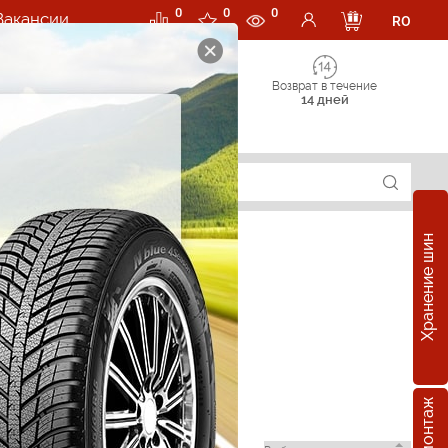
0
0
0
Вакансии
RO
Возврат в течение
14 дней
Хранение шин
in в