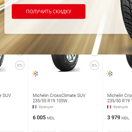
ПОЛУЧИТЬ СКИДКУ
te SUV
Michelin CrossClimate SUV
Michelin Cr
235/55 R19 105W
235/50 R19
Франция
Франция
6 005
3 979
MDL
MDL