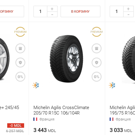
+
+
КОРЗИНУ
В КОРЗИНУ
-
-
e+ 245/45
Michelin Agilis CrossClimate
Michelin Agi
205/70 R15C 106/104R
195/75 R16
Франция
Франция
-0 MDL
3 443
3 033
MDL
MDL
6 257 MDL