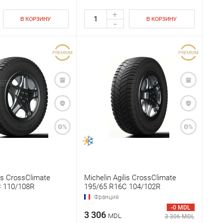
+
В КОРЗИНУ
В КОРЗИНУ
-
lis CrossClimate
Michelin Agilis CrossClimate
C 110/108R
195/65 R16C 104/102R
Франция
-0 MDL
3 306
MDL
3 306 MDL