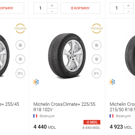
+
+
КОРЗИНУ
В КОРЗИНУ
-
-
e+ 255/45
Michelin CrossClimate+ 225/55
Michelin Cr
R18 102V
215/50 R18
Франция
Франция
-0 MDL
4 440
4 923
MDL
MDL
4 440 MDL