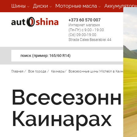
Шины
Диски
Моторные масла
Аккумулятор
+373 60 570 007
+373 
Интернет магазин
Мобил
(Пн-Пт) с 9:00 - 19:00
(кругл
(Сб) 09:00-19:00
регио
Strada Calea Basarabiei 44
поиск (примеp: 165/60 R14)
Главная
/
Все города
/
Каинары
/
Всесезонные шины Michelin в Каинарах
/
Всесезонные
Каинарах