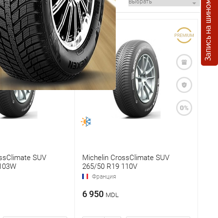
Запись на шиномонтаж
ossClimate SUV
Michelin CrossClimate SUV
 103W
265/50 R19 110V
Франция
6 950
MDL