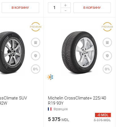
+
В КОРЗИНУ
В КОРЗИНУ
-
ossClimate SUV
Michelin CrossClimate+ 225/40
 92W
R19 93Y
Франция
-0 MDL
5 375
MDL
5 375 MDL