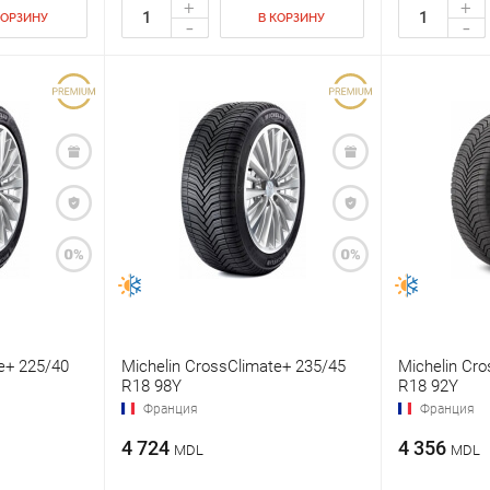
+
+
КОРЗИНУ
В КОРЗИНУ
-
-
e+ 225/40
Michelin CrossClimate+ 235/45
Michelin Cr
R18 98Y
R18 92Y
Франция
Франция
4 724
4 356
MDL
MDL