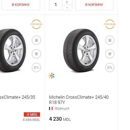
+
В КОРЗИНУ
В КОРЗИНУ
-
ossClimate+ 245/35
Michelin CrossClimate+ 245/40
R18 97Y
Франция
-0 MDL
4 230
MDL
4 356 MDL