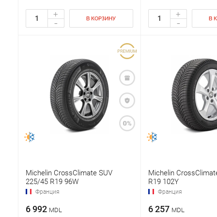
+
+
В КОРЗИНУ
В 
-
-
Michelin CrossClimate SUV
Michelin CrossClimat
225/45 R19 96W
R19 102Y
Франция
Франция
6 992
6 257
MDL
MDL