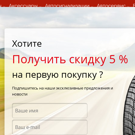
ы
Аксессуары
Автосигнализации
Автосервис
60 066 000
+373 60 608 000
ьный шиномонтаж 24/7
Автосервис в кишиневе
осуточно по всем
(Пн-Пт) с 9:00 - 19:00
нам)
(Сб) 09:00-19:00
Strada Calea Basarabiei 44
Хотите
Получить скидку 5 %
на первую покупку ?
 шины Michel
Подпишитесь на наши эксклюзивные предложения и
новости