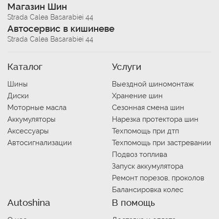
Магазин Шин
Strada Calea Basarabiei 44
Автосервис в кишиневе
Strada Calea Basarabiei 44
Каталог
Услуги
Шины
Выездной шиномонтаж
Диски
Хранение шин
Моторные масла
Сезонная смена шин
Аккумуляторы
Нарезка протектора шин
Аксессуары
Техпомощь при дтп
Автосигнализации
Техпомощь при застревании
Подвоз топлива
Запуск аккумулятора
Ремонт порезов, проколов
Балансировка колес
Autoshina
В помощь