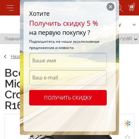
0
Хотите
Получить скидку 5 %
Позвонить
Заказать услугу
на первую покупку ?
Главная
/
Michelin Agilis CrossClimate 195/75 R16C 110/108R
Подпишитесь на наши эксклюзивные
предложения и новости
Назад
Всесезонные шины
Michelin Agilis
CrossClimate 195/75
ПОЛУЧИТЬ СКИДКУ
R16C 110/108R