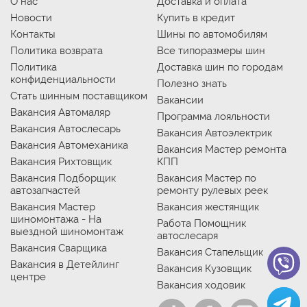
О нас
Доставка и оплата
Новости
Купить в кредит
Контакты
Шины по автомобилям
Политика возврата
Все типоразмеры шин
Политика
Доставка шин по городам
конфиденциальности
Полезно знать
Стать шинным поставщиком
Вакансии
Вакансия Автомаляр
Программа лояльности
Вакансия Автослесарь
Вакансия Автоэлектрик
Вакансия Автомеханика
Вакансия Мастер ремонта
Вакансия Рихтовщик
КПП
Вакансия Подборщик
Вакансия Мастер по
автозапчастей
ремонту рулевых реек
Вакансия Мастер
Вакансия жестянщик
шиномонтажа - На
Работа Помощник
выездной шиномонтаж
автослесаря
Вакансия Сварщика
Вакансия Стапельщик
Вакансия в Детейлинг
Вакансия Кузовщик
центре
Вакансия ходовик