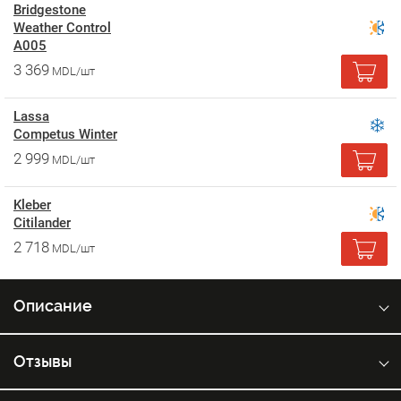
Bridgestone
Weather Control
A005
3 369
MDL/шт
Lassa
Competus Winter
2 999
MDL/шт
Kleber
Citilander
2 718
MDL/шт
Описание
Отзывы