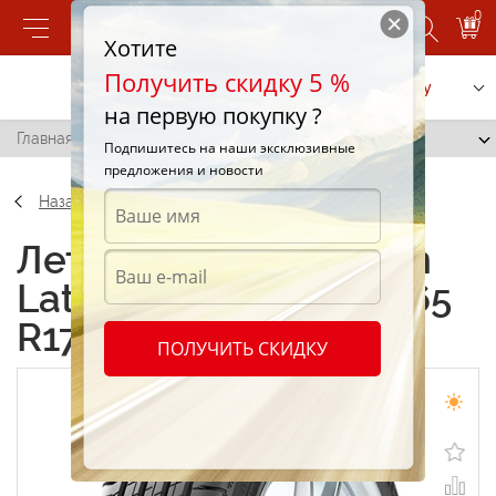
0
Хотите
Получить скидку 5 %
Позвонить
Заказать услугу
на первую покупку ?
Главная
/
Michelin Latitude Sport 3 235/65 R17 108V
Подпишитесь на наши эксклюзивные
предложения и новости
Назад
Летние шины Michelin
Latitude Sport 3 235/65
R17 108V
ПОЛУЧИТЬ СКИДКУ