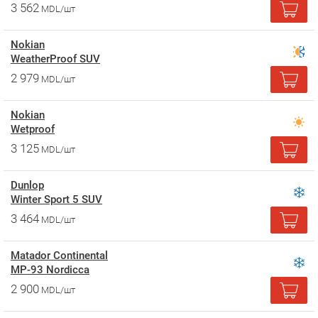
3 562
MDL/шт
Nokian
WeatherProof SUV
2 979
MDL/шт
Nokian
Wetproof
3 125
MDL/шт
Dunlop
Winter Sport 5 SUV
3 464
MDL/шт
Matador Continental
MP-93 Nordicca
2 900
MDL/шт