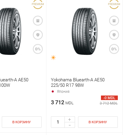
uearth-A AE50
Yokohama Bluearth-A AE50
 100W
225/50 R17 98W
Япония
-0 MDL
3 712
MDL
3 712 MDL
+
В КОРЗИНУ
В КОРЗИНУ
-