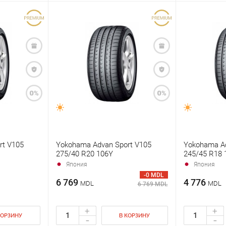
rt V105
Yokohama Advan Sport V105
Yokohama Ad
275/40 R20 106Y
245/45 R18 
Япония
Япония
-0 MDL
6 769
4 776
MDL
MDL
6 769 MDL
+
+
КОРЗИНУ
В КОРЗИНУ
-
-