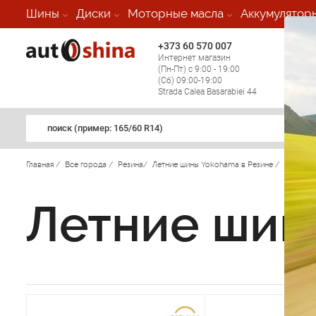
Шины
Диски
Моторные масла
Аккумулятор
+373 60 570 007
+373 
Интернет магазин
Мобил
(Пн-Пт) с 9:00 - 19:00
(кругл
(Сб) 09:00-19:00
регио
Strada Calea Basarabiei 44
поиск (примеp: 165/60 R14)
Главная
/
Все города
/
Резина
/
Летние шины Yokohama в Резине
/
Летние шин