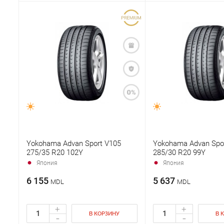
Yokohama Advan Sport V105
Yokohama Advan Spo
275/35 R20 102Y
285/30 R20 99Y
Япония
Япония
6 155
5 637
MDL
MDL
+
+
В КОРЗИНУ
В 
-
-