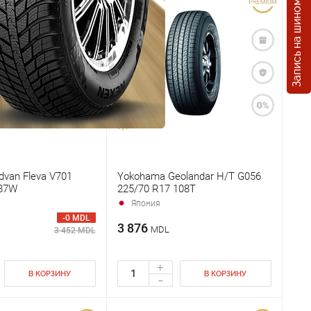
Запись на шиномонтаж
van Fleva V701
Yokohama Geolandar H/T G056
 87W
225/70 R17 108T
Япония
-0 MDL
3 876
MDL
3 452 MDL
+
В КОРЗИНУ
В КОРЗИНУ
-