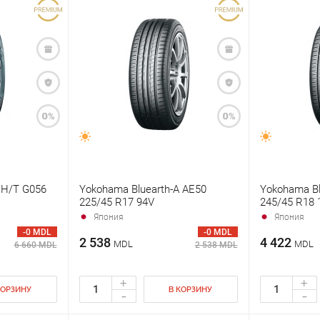
 H/T G056
Yokohama Bluearth-A AE50
Yokohama Bl
225/45 R17 94V
245/45 R18
Япония
Япония
-0 MDL
-0 MDL
2 538
4 422
MDL
MDL
6 660 MDL
2 538 MDL
+
+
КОРЗИНУ
В КОРЗИНУ
-
-