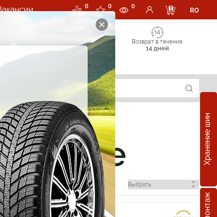
0
0
0
Вакансии
RO
Возврат в течение
14 дней
Хранение шин
 Резине