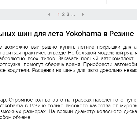
1
2
3
...
ных шин для лета Yokohama в Резине
де возможно выигрышно купить летние покрышки для а
носиться практически везде. Но большой модельный ряд, 
бсолютно всех типов. Заказать полный автокомплект 
отгрузка, помогут сберечь время. Приобрести автомоб
се водители. Расценки на шины для авто довольно невы
р. Огромное кол-во авто на трассах населенного пунк
Yokohama в Резине только высокого качества от миров
зможных размерах. На всякий диаметр колесного диска
юбом объеме.