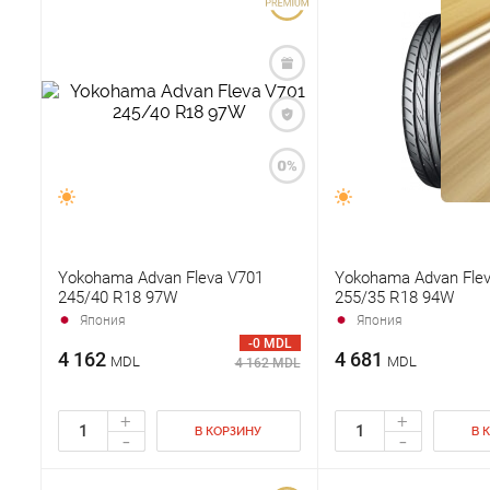
Yokohama Advan Fleva V701
Yokohama Advan Fle
245/40 R18 97W
255/35 R18 94W
Япония
Япония
-0 MDL
4 162
4 681
MDL
MDL
4 162 MDL
+
+
В КОРЗИНУ
В 
-
-