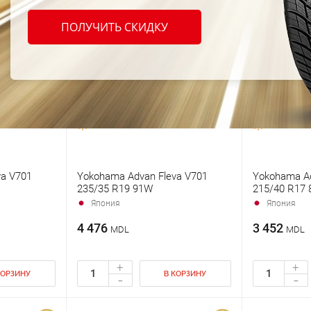
ПОЛУЧИТЬ СКИДКУ
va V701
Yokohama Advan Fleva V701
Yokohama Ad
235/35 R19 91W
215/40 R17
Япония
Япония
4 476
3 452
MDL
MDL
+
+
КОРЗИНУ
В КОРЗИНУ
-
-