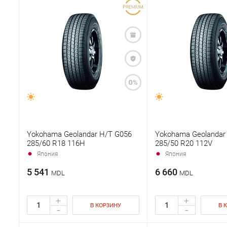
Yokohama Geolandar H/T G056
Yokohama Geolandar
285/60 R18 116H
285/50 R20 112V
Япония
Япония
5 541
6 660
MDL
MDL
+
+
В КОРЗИНУ
В 
-
-