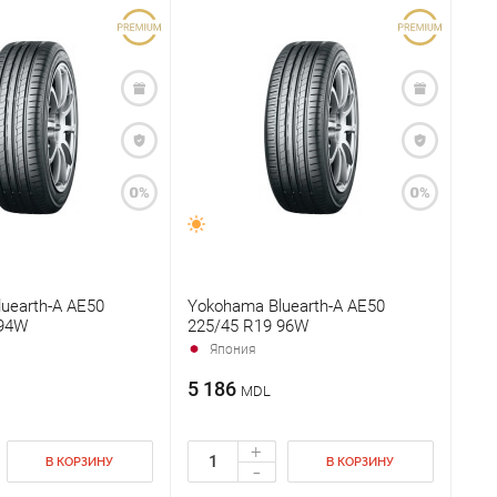
uearth-A AE50
Yokohama Bluearth-A AE50
 94W
225/45 R19 96W
Япония
5 186
MDL
+
В КОРЗИНУ
В КОРЗИНУ
-