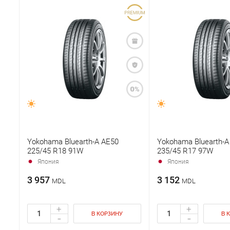
Yokohama Bluearth-A AE50
Yokohama Bluearth-A
225/45 R18 91W
235/45 R17 97W
Япония
Япония
3 957
3 152
MDL
MDL
+
+
В КОРЗИНУ
В 
-
-