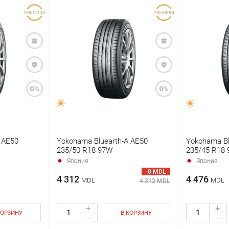
 AE50
Yokohama Bluearth-A AE50
Yokohama Bl
235/50 R18 97W
235/45 R18
Япония
Япония
-0 MDL
4 312
4 476
MDL
MDL
4 312 MDL
+
+
КОРЗИНУ
В КОРЗИНУ
-
-