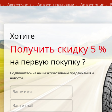
ы
Аксессуары
Автосигнализации
Автосервис
60 066 000
+373 60 608 000
ьный шиномонтаж 24/7
Автосервис в кишиневе
осуточно по всем
(Пн-Пт) с 9:00 - 19:00
нам)
(Сб) 09:00-19:00
Strada Calea Basarabiei 44
Хотите
Получить скидку 5 %
на первую покупку ?
ы Yokohama в
Подпишитесь на наши эксклюзивные предложения и
новости