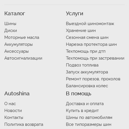
Каталог
Услуги
Шины
Выездной шиномонтаж
Диски
Хранение шин
Моторные масла
Сезонная смена шин
Аккумуляторы
Нарезка протектора шин
Аксессуары
Техпомощь при дтп
Автосигнализации
Техпомощь при застревании
Подвоз топлива
Запуск аккумулятора
Ремонт порезов, проколов
Балансировка колес
Autoshina
В помощь
О нас
Доставка и оплата
Новости
Купить в кредит
Контакты
Шины по автомобилям
Политика возврата
Все типоразмеры шин