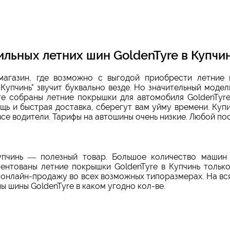
льных летних шин GoldenTyre в Купчи
магазин, где возможно с выгодой приобрести летние 
Купчинь" звучит буквально везде. Но значительный моде
е собраны летние покрышки для автомобиля GoldenTyre 
ь и быстрая доставка, сберегут вам уйму времени. Купи
се водители. Тарифы на автошины очень низкие. Любой по
упчинь — полезный товар. Большое количество машин
ентованы летние покрышки GoldenTyre в Купчинь тольк
 онлайн-продажу во всех возможных типоразмерах. На вс
ы шины GoldenTyre в каком угодно кол-ве.