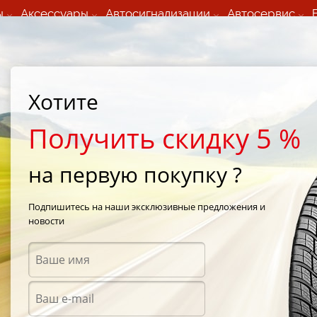
ы
Аксессуары
Автосигнализации
Автосервис
60 066 000
+373 60 608 000
ьный шиномонтаж 24/7
Автосервис в кишиневе
осуточно по всем
(Пн-Пт) с 9:00 - 19:00
нам)
(Сб) 09:00-19:00
Strada Calea Basarabiei 44
Хотите
Получить скидку 5 %
на первую покупку ?
 GoldenTyre 
Подпишитесь на наши эксклюзивные предложения и
новости