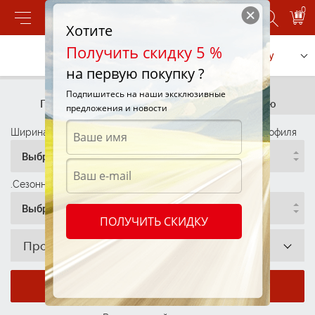
0
Хотите
Получить скидку 5 %
Позвонить
Заказать услугу
на первую покупку ?
Подбор шин
Подбор шин
Подпишитесь на наши эксклюзивные
По параметрам
По автомобилю
предложения и новости
Ширина профиля
Высота Профиля
Диаметр Профиля
Выбрать
Выбрать
Выбрать
.Сезонность
Выбрать
ПОЛУЧИТЬ СКИДКУ
Производитель
Показать