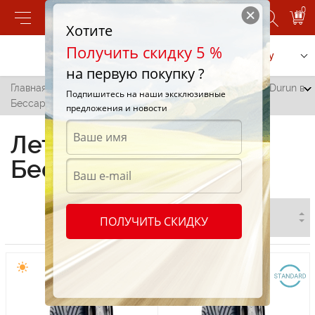
0
Хотите
Получить скидку 5 %
Позвонить
Заказать услугу
на первую покупку ?
Главная
/
Все города
/
Бессарабка
/
Летние шины Durun в
Подпишитесь на наши эксклюзивные
Бессарабке
предложения и новости
Летние шины Durun в
Бессарабке
ПОЛУЧИТЬ СКИДКУ