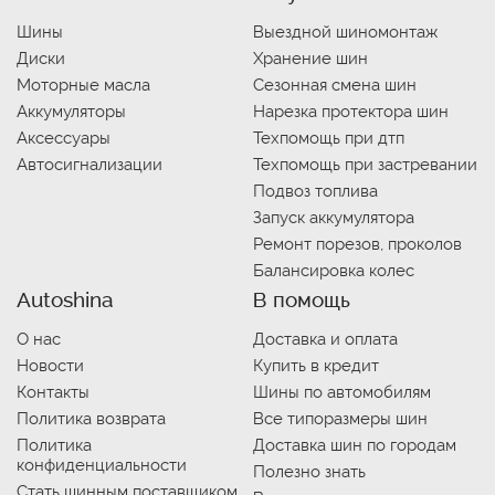
Шины
Выездной шиномонтаж
Диски
Хранение шин
Моторные масла
Сезонная смена шин
Аккумуляторы
Нарезка протектора шин
Аксессуары
Техпомощь при дтп
Автосигнализации
Техпомощь при застревании
Подвоз топлива
Запуск аккумулятора
Ремонт порезов, проколов
Балансировка колес
Autoshina
В помощь
О нас
Доставка и оплата
Новости
Купить в кредит
Контакты
Шины по автомобилям
Политика возврата
Все типоразмеры шин
Политика
Доставка шин по городам
конфиденциальности
Полезно знать
Стать шинным поставщиком