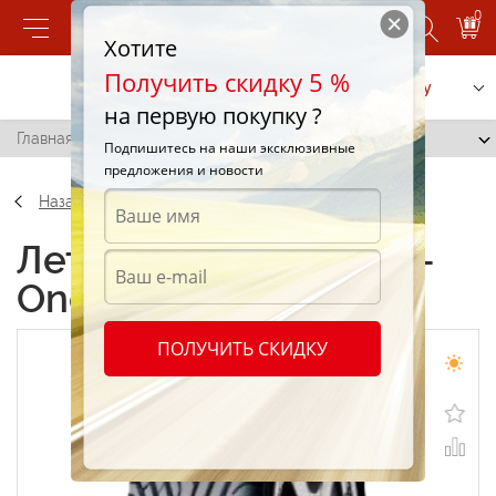
0
Хотите
Получить скидку 5 %
Позвонить
Заказать услугу
на первую покупку ?
Главная
/
Durun F-One 275/55 R20 117H
Подпишитесь на наши эксклюзивные
предложения и новости
Назад
Летние шины Durun F-
One 275/55 R20 117H
ПОЛУЧИТЬ СКИДКУ