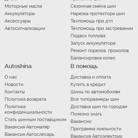
Моторные масла
Сезонная смена шин
Аккумуляторы
Нарезка протектора шин
Аксессуары
Техпомощь при дтп
Автосигнализации
Техпомощь при застревании
Подвоз топлива
Запуск аккумулятора
Ремонт порезов, проколов
Балансировка колес
Autoshina
В помощь
О нас
Доставка и оплата
Новости
Купить в кредит
Контакты
Шины по автомобилям
Политика возврата
Все типоразмеры шин
Политика
Доставка шин по городам
конфиденциальности
Полезно знать
Стать шинным поставщиком
Вакансии
Вакансия Автомаляр
Программа лояльности
Вакансия Автослесарь
Вакансия Автоэлектрик