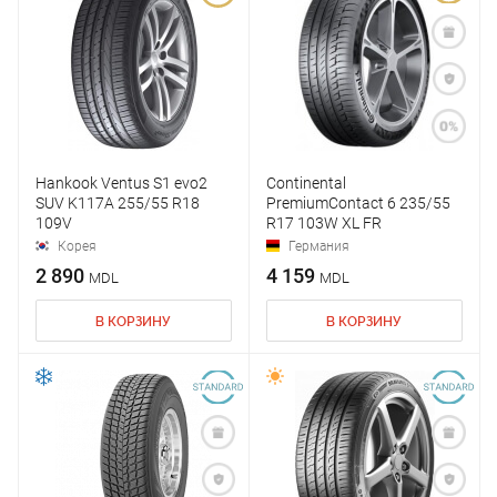
Hankook Ventus S1 evo2
Continental
SUV K117A 255/55 R18
PremiumContact 6 235/55
109V
R17 103W XL FR
Корея
Германия
2 890
4 159
MDL
MDL
В КОРЗИНУ
В КОРЗИНУ