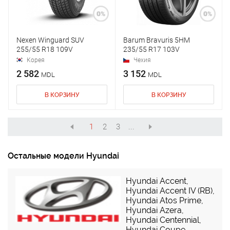
Nexen Winguard SUV
Barum Bravuris 5HM
255/55 R18 109V
235/55 R17 103V
Корея
Чехия
2 582
3 152
MDL
MDL
В КОРЗИНУ
В КОРЗИНУ
1
2
3
...
Остальные модели Hyundai
Hyundai Accent
,
Hyundai Accent IV (RB)
,
Hyundai Atos Prime
,
Hyundai Azera
,
Hyundai Centennial
,
Hyundai Coupe
,