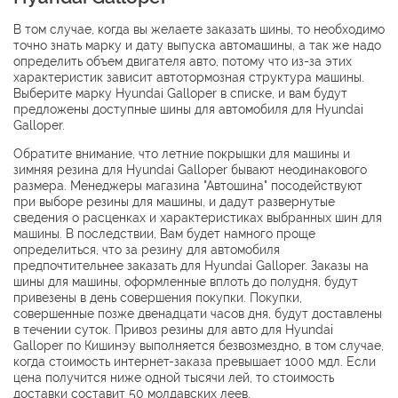
В том случае, когда вы желаете заказать шины, то необходимо
точно знать марку и дату выпуска автомашины, а так же надо
определить объем двигателя авто, потому что из-за этих
характеристик зависит автотормозная структура машины.
Выберите марку Hyundai Galloper в списке, и вам будут
предложены доступные шины для автомобиля для Hyundai
Galloper.
Обратите внимание, что летние покрышки для машины и
зимняя резина для Hyundai Galloper бывают неодинакового
размера. Менеджеры магазина "Автошина" посодействуют
при выборе резины для машины, и дадут развернутые
сведения о расценках и характеристиках выбранных шин для
машины. В последствии, Вам будет намного проще
определиться, что за резину для автомобиля
предпочтительнее заказать для Hyundai Galloper. Заказы на
шины для машины, оформленные вплоть до полудня, будут
привезены в день совершения покупки. Покупки,
совершенные позже двенадцати часов дня, будут доставлены
в течении суток. Привоз резины для авто для Hyundai
Galloper по Кишинэу выполняется безвозмездно, в том случае,
когда стоимость интернет-заказа превышает 1000 мдл. Если
цена получится ниже одной тысячи лей, то стоимость
доставки составит 50 молдавских леев.