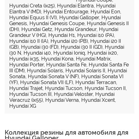
Hyundai Creta (ix25)
,
Hyundai Elantra
,
Hyundai
Elantra V (MD)
,
Hyundai Entourage
,
Hyundai Eon
,
Hyundai Equus II (VI)
,
Hyundai Galloper
,
Hyundai
Genesis
,
Hyundai Genesis Coupe
,
Hyundai Genesis II
(DH)
,
Hyundai Getz
,
Hyundai Grandeur
,
Hyundai
Grandeur V (HG)
,
Hyundai H1
,
Hyundai i10 (PA)
,
Hyundai i10 II (IA)
,
Hyundai i20 (PB)
,
Hyundai i20 II
(GB)
,
Hyundai i30 (FD)
,
Hyundai i30 II (GD)
,
Hyundai
i30 N
,
Hyundai i40
,
Hyundai Ioniq
,
Hyundai ix20
,
Hyundai ix35
,
Hyundai Kona
,
Hyundai Matrix
,
Hyundai Porter
,
Hyundai Santa Fe
,
Hyundai Santa Fe
III (DM)
,
Hyundai Solaris
,
Hyundai Solaris II
,
Hyundai
Sonata
,
Hyundai Sonata V (NF)
,
Hyundai Sonata VI
(YF)
,
Hyundai Sonata VII (LF)
,
Hyundai Terracan
,
Hyundai Trajet
,
Hyundai Tucson
,
Hyundai Tucson II
,
Hyundai Tucson III
,
Hyundai Veloster
,
Hyundai
Veracruz (ix55)
,
Hyundai Verna
,
Hyundai Xcent
,
Hyundai XG
Коллекция резины для автомобиля для
Hyundai Galloper