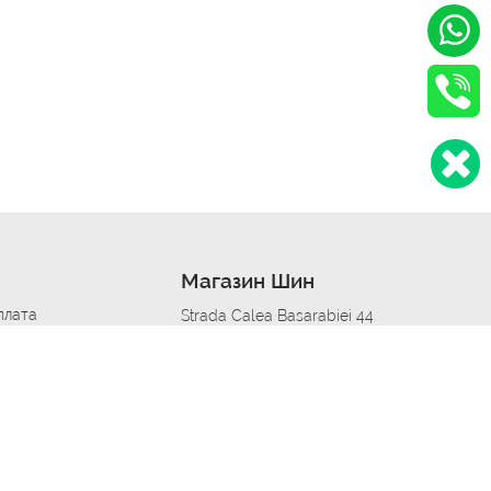
Магазин Шин
плата
Strada Calea Basarabiei 44
дит
Автосервис в кишиневе
омобилям
меры шин
Strada Calea Basarabiei 44
 по городам
ь
ояльности
Приложение Autoshina в твоем телефоне
дборщик автозапчастей