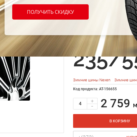
Nexen
ПОЛУЧИТЬ СКИДКУ
Sport
235/5
Зимние шины Nexen
Зимние шин
Код продукта: AT-156655
2 759
+
-
M
В КОРЗИНУ