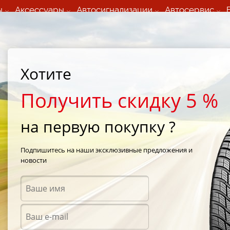
ы
Аксессуары
Автосигнализации
Автосервис
60 066 000
+373 60 608 000
ьный шиномонтаж 24/7
Автосервис в кишиневе
осуточно по всем
(Пн-Пт) с 9:00 - 19:00
Хотите
нам)
(Сб) 09:00-19:00
Strada Calea Basarabiei 44
Получить скидку 5 %
на первую покупку ?
port 2
/
Nexen Winguard Sport 2 WU7 235/55 R17 103V
Подпишитесь на наши эксклюзивные предложения и
новости
Зимни