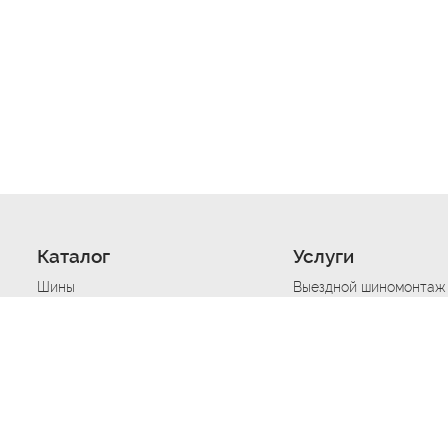
Каталог
Услуги
Шины
Выездной шиномонтаж
Диски
Хранение шин
Моторные масла
Сезонная смена шин
Аккумуляторы
Нарезка протектора ш
Аксессуары
Техпомощь при дтп
Автосигнализации
Техпомощь при застре
Подвоз топлива
Запуск аккумулятора