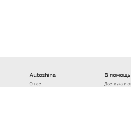
Autoshina
В помощь
О нас
Доставка и о
Новости
Купить в кре
Вакансии
Шины по авт
ин
Контакты
Все типораз
Политика возврата
Доставка шин
вании
Политика конфиденциальности
Полезно знат
Стать шинным поставщиком
Программа л
Вакансия Автомаляр
Вакансия По