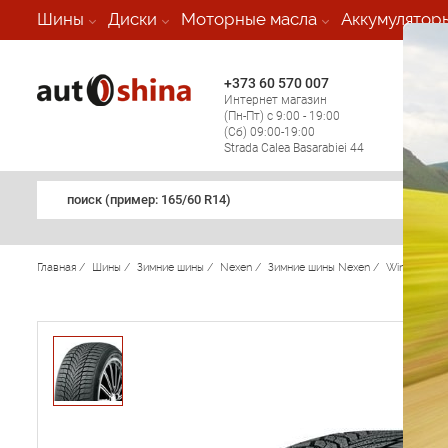
-
Шины
Диски
Моторные масла
Аккумулятор
+373 60 570 007
+373 
Интернет магазин
Мобил
(Пн-Пт) с 9:00 - 19:00
(кругл
(Сб) 09:00-19:00
регио
Strada Calea Basarabiei 44
поиск (примеp: 165/60 R14)
Главная
/
Шины
/
Зимние шины
/
Nexen
/
Зимние шины Nexen
/
Winguard S