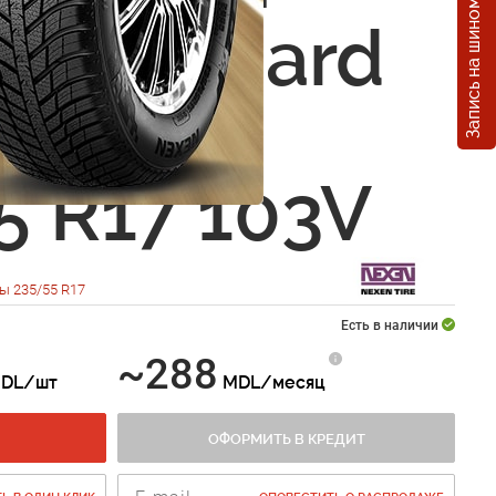
Запись на шиномонтаж
 Winguard
 2 WU7
5 R17 103V
ы 235/55 R17
Есть в наличии
~288
DL/шт
MDL/месяц
ОФОРМИТЬ В КРЕДИТ